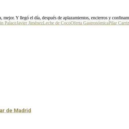
 mejor. Y llegó el día, después de aplazamientos, encierros y confinami
in Palace
Javier Jiménez
Leche de Coco
Oferta Gastronómica
Pilar Carri
lar de Madrid