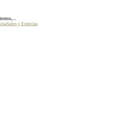
entos,...
zosa
Sales y Especias