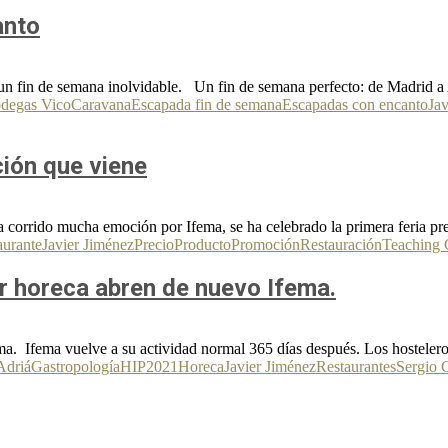
anto
n fin de semana inolvidable. Un fin de semana perfecto: de Madrid a A
degas Vico
Caravana
Escapada fin de semana
Escapadas con encanto
Jav
ción que viene
 corrido mucha emoción por Ifema, se ha celebrado la primera feria pres
aurante
Javier Jiménez
Precio
Producto
Promoción
Restauración
Teaching
or horeca abren de nuevo Ifema.
a. Ifema vuelve a su actividad normal 365 días después. Los hostelero
Adriá
Gastropología
HIP2021
Horeca
Javier Jiménez
Restaurantes
Sergio G