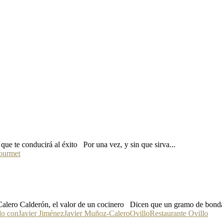
que te conducirá al éxito Por una vez, y sin que sirva...
ourmet
Calero Calderón, el valor de un cocinero Dicen que un gramo de bonda
do con
Javier Jiménez
Javier Muñoz-Calero
Ovillo
Restaurante Ovillo