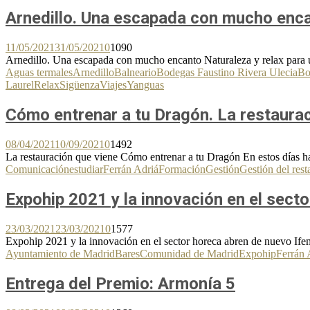
Arnedillo. Una escapada con mucho enc
11/05/2021
31/05/2021
0
1090
Arnedillo. Una escapada con mucho encanto Naturaleza y relax para u
Aguas termales
Arnedillo
Balneario
Bodegas Faustino Rivera Ulecia
Bo
Laurel
Relax
Sigüenza
Viajes
Yanguas
Cómo entrenar a tu Dragón. La restaura
08/04/2021
10/09/2021
0
1492
La restauración que viene Cómo entrenar a tu Dragón En estos días ha
Comunicación
estudiar
Ferrán Adriá
Formación
Gestión
Gestión del rest
Expohip 2021 y la innovación en el sect
23/03/2021
23/03/2021
0
1577
Expohip 2021 y la innovación en el sector horeca abren de nuevo Ifem
Ayuntamiento de Madrid
Bares
Comunidad de Madrid
Expohip
Ferrán 
Entrega del Premio: Armonía 5