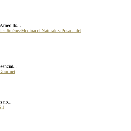
rnedillo...
ier Jiménez
Medinaceli
Naturaleza
Posada del
encial...
 Gourmet
s no...
il