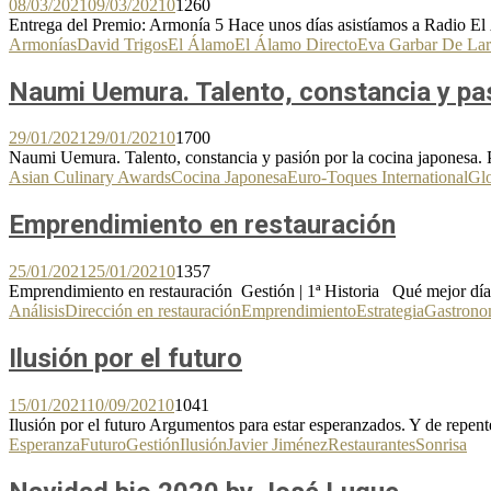
08/03/2021
09/03/2021
0
1260
Entrega del Premio: Armonía 5 Hace unos días asistíamos a Radio El Á
Armonías
David Trigos
El Álamo
El Álamo Directo
Eva Garbar De Lar
Naumi Uemura. Talento, constancia y pas
29/01/2021
29/01/2021
0
1700
Naumi Uemura. Talento, constancia y pasión por la cocina japonesa. P
Asian Culinary Awards
Cocina Japonesa
Euro-Toques International
Glo
Emprendimiento en restauración
25/01/2021
25/01/2021
0
1357
Emprendimiento en restauración Gestión | 1ª Historia Qué mejor día p
Análisis
Dirección en restauración
Emprendimiento
Estrategia
Gastrono
Ilusión por el futuro
15/01/2021
10/09/2021
0
1041
Ilusión por el futuro Argumentos para estar esperanzados. Y de repente
Esperanza
Futuro
Gestión
Ilusión
Javier Jiménez
Restaurantes
Sonrisa