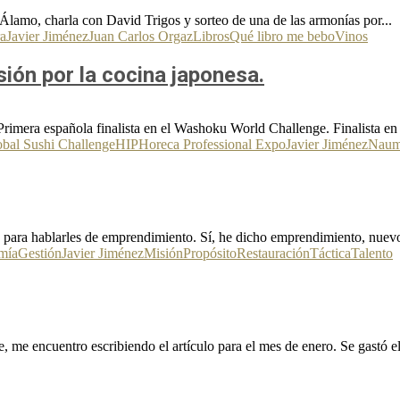
lamo, charla con David Trigos y sorteo de una de las armonías por...
a
Javier Jiménez
Juan Carlos Orgaz
Libros
Qué libro me bebo
Vinos
ión por la cocina japonesa.
rimera española finalista en el Washoku World Challenge. Finalista en
bal Sushi Challenge
HIP
Horeca Professional Expo
Javier Jiménez
Naum
ara hablarles de emprendimiento. Sí, he dicho emprendimiento, nuevo pr
mía
Gestión
Javier Jiménez
Misión
Propósito
Restauración
Táctica
Talento
, me encuentro escribiendo el artículo para el mes de enero. Se gastó el