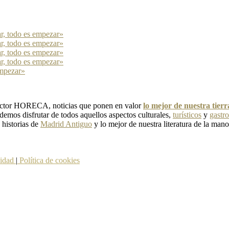
ar, todo es empezar»
ar, todo es empezar»
ar, todo es empezar»
ar, todo es empezar»
empezar»
 sector HORECA, noticias que ponen en valor
lo mejor de nuestra tier
emos disfrutar de todos aquellos aspectos culturales,
turísticos
y
gastr
, historias de
Madrid Antiguo
y lo mejor de nuestra literatura de la mano
cidad
|
Política de cookies