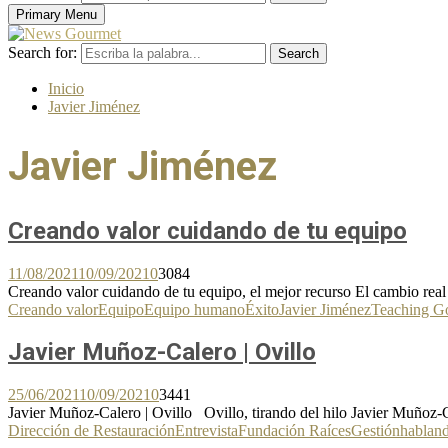
Primary Menu
Search for:
Search
Inicio
Javier Jiménez
Javier Jiménez
Creando valor cuidando de tu equipo
11/08/2021
10/09/2021
0
3084
Creando valor cuidando de tu equipo, el mejor recurso El cambio real 
Creando valor
Equipo
Equipo humano
Éxito
Javier Jiménez
Teaching G
Javier Muñoz-Calero | Ovillo
25/06/2021
10/09/2021
0
3441
Javier Muñoz-Calero | Ovillo Ovillo, tirando del hilo Javier Muñoz-
Dirección de Restauración
Entrevista
Fundación Raíces
Gestión
hablan