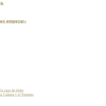
ia.
o es empezar»
n caso de éxito
la Cultura y el Turismo