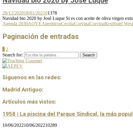
Navidad bio 2020 by José Luque
28/12/2020
18/01/2021
0
1378
Navidad bio 2020 by José Luque Si es con aceite de oliva virgen extra,
Agenda 2030
AOVE
Aperitivos
Cecina
Corvina
CorvinaRex
Hotel West
Paginación de entradas
1
2
Search for:
Search
Siguenos en las redes:
Madrid Antiguo:
Artículos más vistos:
1958 | La piscina del Parque Sindical, la más popu
10/06/2022
10/06/2022
10289