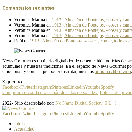
Comentarios recientes
Verónica Marina
en
1913 | Almacén de Pontejos, «coser y cant
Verónica Marina
en
1913 | Almacén de Pontejos, «coser y cant
Verónica Marina
en
1913 | Almacén de Pontejos, «coser y cant
Verónica Marina
en
1913 | Almacén de Pontejos, «coser y cant
Raúl
en
1913 | Almacén de Pontejos, «coser y cantar, todo es 
News Gourmet es un diario digital donde tienen cabida noticias del
acumulada y nuestras tradiciones. En el espacio de News Gourmet pod
emocionan y con las que poder disfrutar, nuestras
armonías libro vino
Síguenos
Facebook
Twitter
Instagram
Pinterest
Linkedin
Youtube
Spotify
Compromiso con la protección de datos personales
|
Política de priva
2022- Sitio desarrolado por:
No Name Digital Society, S.L. ®
Facebook
Twitter
Instagram
Pinterest
Linkedin
Youtube
Spotify
Inicio
Actualidad