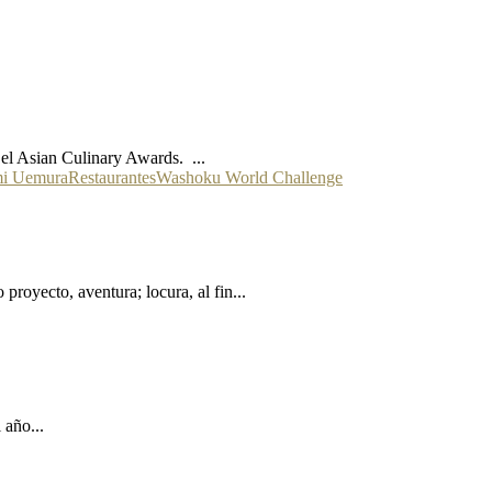
 el Asian Culinary Awards. ...
i Uemura
Restaurantes
Washoku World Challenge
oyecto, aventura; locura, al fin...
 año...