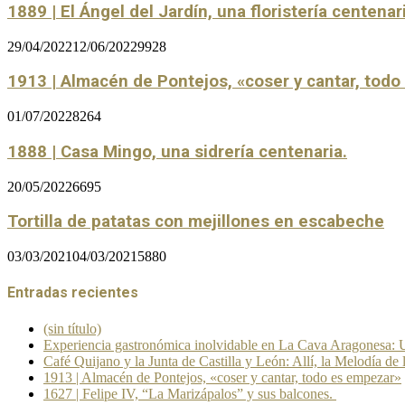
1889 | El Ángel del Jardín, una floristería centenar
29/04/2022
12/06/2022
9928
1913 | Almacén de Pontejos, «coser y cantar, tod
01/07/2022
8264
1888 | Casa Mingo, una sidrería centenaria.
20/05/2022
6695
Tortilla de patatas con mejillones en escabeche
03/03/2021
04/03/2021
5880
Entradas recientes
(sin título)
Experiencia gastronómica inolvidable en La Cava Aragonesa: U
Café Quijano y la Junta de Castilla y León: Allí, la Melodía de 
1913 | Almacén de Pontejos, «coser y cantar, todo es empezar»
1627 | Felipe IV, “La Marizápalos” y sus balcones.