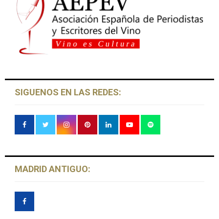
r
a
d
a
s
SIGUENOS EN LAS REDES:
MADRID ANTIGUO: