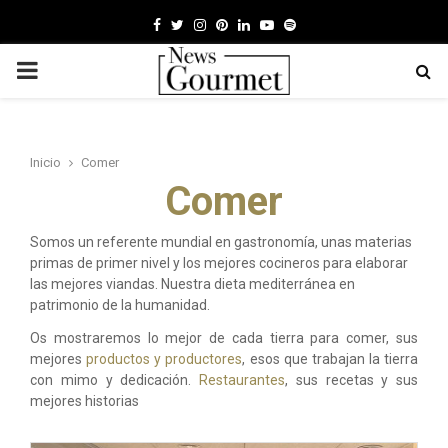
F
T
I
P
L
Y
S
a
w
n
i
i
o
p
P
c
i
s
n
n
u
o
e
t
t
t
k
t
t
R
b
t
a
e
e
u
i
Inicio
Comer
I
o
e
g
r
d
b
f
Comer
o
r
r
e
i
e
y
M
k
a
s
n
Somos un referente mundial en gastronomía, unas materias
primas de primer nivel y los mejores cocineros para elaborar
m
t
A
las mejores viandas. Nuestra dieta mediterránea en
patrimonio de la humanidad.
R
Os mostraremos lo mejor de cada tierra para comer, sus
mejores
productos y productores
, esos que trabajan la tierra
con mimo y dedicación.
Restaurantes
, sus recetas y sus
Y
mejores historias