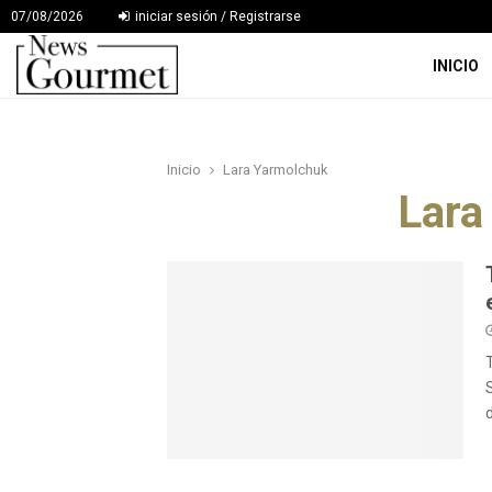
07/08/2026
iniciar sesión / Registrarse
INICIO
Inicio
Lara Yarmolchuk
Lara
d