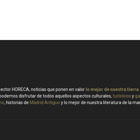
 sector HORECA, noticias que ponen en valor
lo mejor de nuestra tierra
podemos disfrutar de todos aquellos aspectos culturales,
turísticos
y
ga
ino
, historias de
Madrid Antiguo
y lo mejor de nuestra literatura de la m