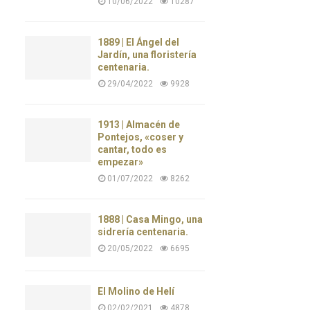
10/06/2022
10287
1889 | El Ángel del
Jardín, una floristería
centenaria.
29/04/2022
9928
1913 | Almacén de
Pontejos, «coser y
cantar, todo es
empezar»
01/07/2022
8262
1888 | Casa Mingo, una
sidrería centenaria.
20/05/2022
6695
El Molino de Helí
02/02/2021
4878