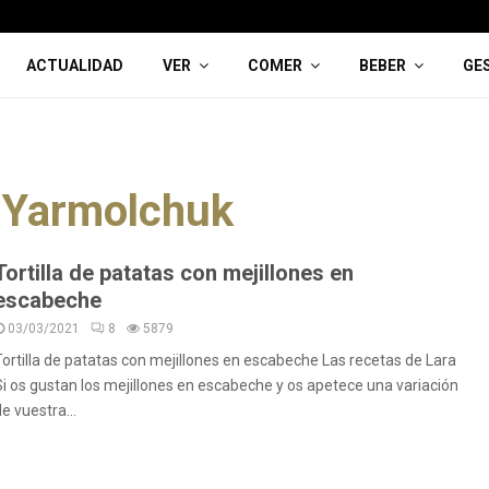
ACTUALIDAD
VER
COMER
BEBER
GE
 Yarmolchuk
Tortilla de patatas con mejillones en
escabeche
03/03/2021
8
5879
Tortilla de patatas con mejillones en escabeche Las recetas de Lara
Si os gustan los mejillones en escabeche y os apetece una variación
e vuestra...