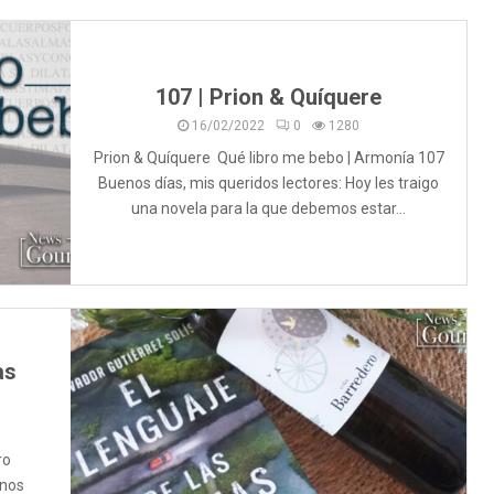
107 | Prion & Quíquere
16/02/2022
0
1280
Prion & Quíquere Qué libro me bebo | Armonía 107
Buenos días, mis queridos lectores: Hoy les traigo
una novela para la que debemos estar...
as
ro
enos