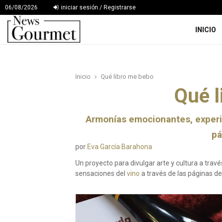
06/08/2026
iniciar sesión / Registrarse
INICIO
Inicio
Qué libro me bebo
Qué l
Armonías emocionantes, experim
pá
por
Eva García Barahona
Un proyecto para divulgar arte y cultura a trav
sensaciones del
vino
a través de las páginas d