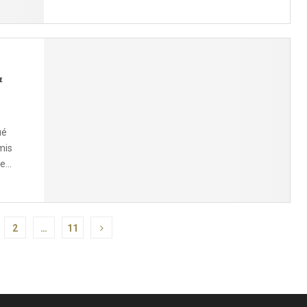
&
ué
mis
...
2
…
11