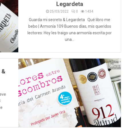
Legardeta
25/03/2022
0
1434
Guarda mi secreto & Legardeta Qué libro me
bebo | Armonía 109 Buenos días, mis queridos
lectores: Hoy les traigo una armonía escrita por
una...
 &
ueve
8
me