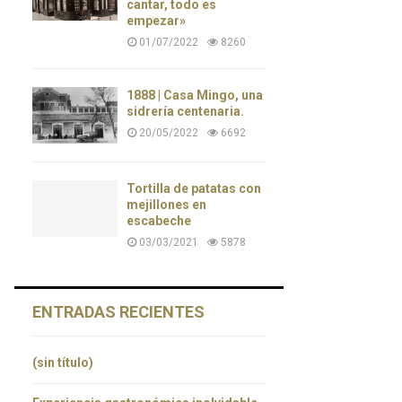
cantar, todo es
empezar»
01/07/2022
8260
1888 | Casa Mingo, una
sidrería centenaria.
20/05/2022
6692
Tortilla de patatas con
mejillones en
escabeche
03/03/2021
5878
ENTRADAS RECIENTES
(sin título)