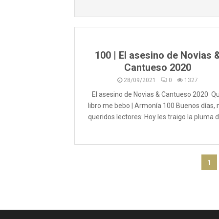
100 | El asesino de Novias 
Cantueso 2020
28/09/2021
0
1327
El asesino de Novias & Cantueso 2020 Q
libro me bebo | Armonía 100 Buenos días, 
queridos lectores: Hoy les traigo la pluma de
P
1
a
g
i