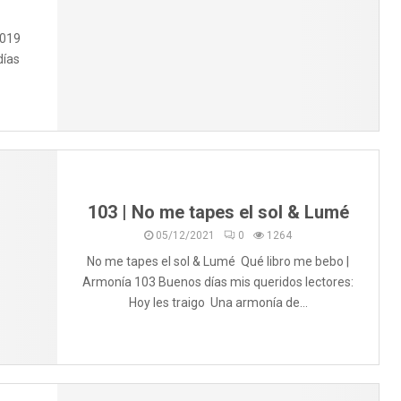
2019
días
103 | No me tapes el sol & Lumé
05/12/2021
0
1264
No me tapes el sol & Lumé Qué libro me bebo |
Armonía 103 Buenos días mis queridos lectores:
Hoy les traigo Una armonía de...