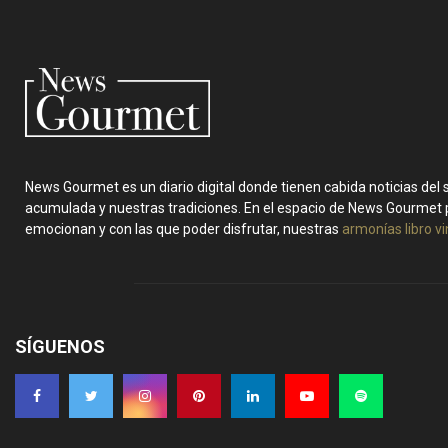
n
a
c
i
ó
News Gourmet es un diario digital donde tienen cabida noticias del
n
acumulada y nuestras tradiciones. En el espacio de News Gourmet 
emocionan y con las que poder disfrutar, nuestras
armonías libro v
d
e
e
SÍGUENOS
n
t
r