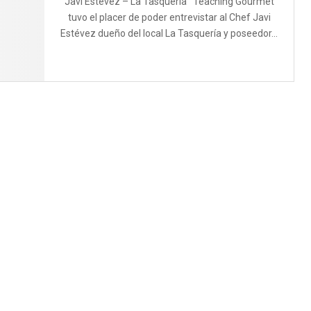
Javi Estévez – La Tasquería Teaching Gourmet
tuvo el placer de poder entrevistar al Chef Javi
Estévez dueño del local La Tasquería y poseedor...