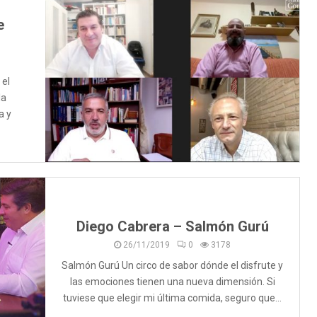
e
 el
la
a y
Diego Cabrera – Salmón Gurú
26/11/2019
0
3178
Salmón Gurú Un circo de sabor dónde el disfrute y
las emociones tienen una nueva dimensión. Si
tuviese que elegir mi última comida, seguro que...