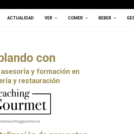
ACTUALIDAD
VER
COMER
BEBER
GE
blando con
 asesoría y formación en
ería y restauración
ww.teachinggourmet.es