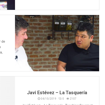
r de
s
a,
Javi Estévez – La Tasquería
04/10/2019
0
2107