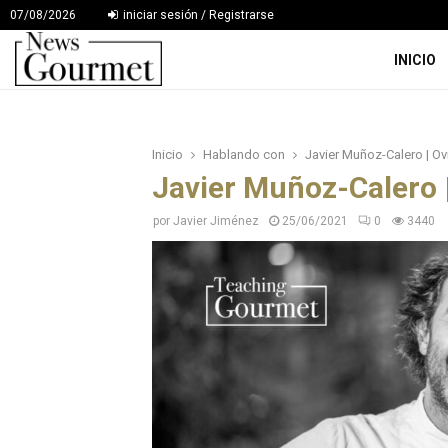
07/08/2026
iniciar sesión / Registrarse
INICIO
Inicio
Hablando con
Javier Muñoz-Calero | Ovi
Javier Muñoz-Calero |
por
Javier Jiménez
25/06/2021
0
3440