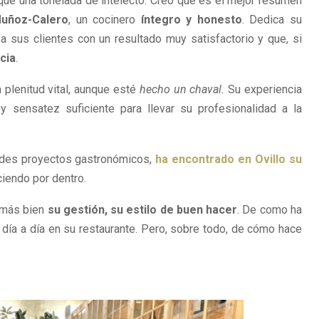
ue una tonelada de intelecto. Creo que es el mejor resumen
Muñoz-Calero
, un cocinero
íntegro y honesto
. Dedica su
a sus clientes con un resultado muy satisfactorio y que, si
cia
.
 plenitud vital, aunque esté
hecho un chaval.
Su experiencia
y sensatez suficiente para llevar su profesionalidad a la
ndes proyectos gastronómicos,
ha encontrado en Ovillo su
ciendo por dentro.
 más bien
su gestión, su estilo de buen hacer
. De como ha
día a día en su restaurante. Pero, sobre todo, de cómo hace