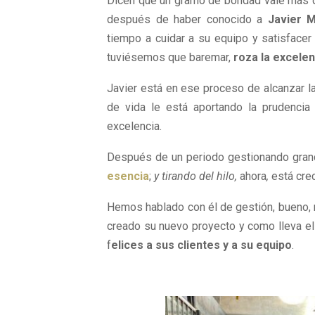
Dicen que un gramo de bondad vale más q
después de haber conocido a
Javier 
tiempo a cuidar a su equipo y satisfacer 
tuviésemos que baremar,
roza la excelen
Javier está en ese proceso de alcanzar la
de vida le está aportando la prudencia 
excelencia.
Después de un periodo gestionando gra
esencia
;
y tirando del hilo,
ahora
,
está cre
Hemos hablado con él de gestión, bueno,
creado su nuevo proyecto y como lleva el 
f
elices a sus clientes y a su equipo
.