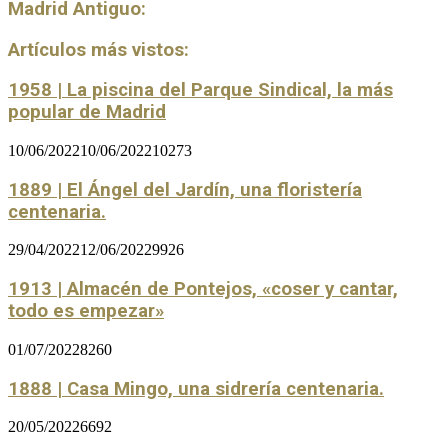
Madrid Antiguo:
Artículos más vistos:
1958 | La piscina del Parque Sindical, la más
popular de Madrid
10/06/2022
10/06/2022
10273
1889 | El Ángel del Jardín, una floristería
centenaria.
29/04/2022
12/06/2022
9926
1913 | Almacén de Pontejos, «coser y cantar,
todo es empezar»
01/07/2022
8260
1888 | Casa Mingo, una sidrería centenaria.
20/05/2022
6692