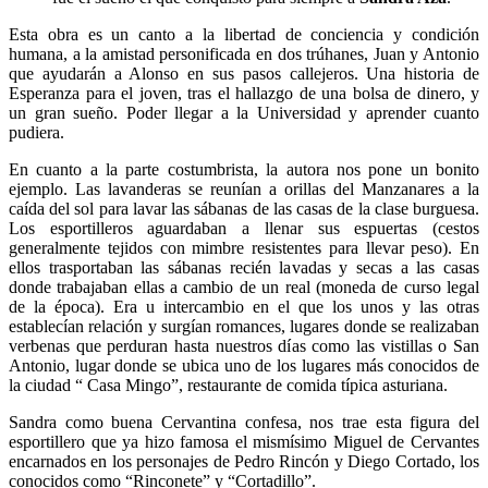
Esta obra es un canto a la libertad de conciencia y condición
humana, a la amistad personificada en dos trúhanes, Juan y Antonio
que ayudarán a Alonso en sus pasos callejeros. Una historia de
Esperanza para el joven, tras el hallazgo de una bolsa de dinero, y
un gran sueño. Poder llegar a la Universidad y aprender cuanto
pudiera.
En cuanto a la parte costumbrista, la autora nos pone un bonito
ejemplo. Las lavanderas se reunían a orillas del Manzanares a la
caída del sol para lavar las sábanas de las casas de la clase burguesa.
Los esportilleros aguardaban a llenar sus espuertas (cestos
generalmente tejidos con mimbre resistentes para llevar peso). En
ellos trasportaban las sábanas recién lavadas y secas a las casas
donde trabajaban ellas a cambio de un real (moneda de curso legal
de la época). Era u intercambio en el que los unos y las otras
establecían relación y surgían romances, lugares donde se realizaban
verbenas que perduran hasta nuestros días como las vistillas o San
Antonio, lugar donde se ubica uno de los lugares más conocidos de
la ciudad “ Casa Mingo”, restaurante de comida típica asturiana.
Sandra como buena Cervantina confesa, nos trae esta figura del
esportillero que ya hizo famosa el mismísimo Miguel de Cervantes
encarnados en los personajes de Pedro Rincón y Diego Cortado, los
conocidos como “Rinconete” y “Cortadillo”.