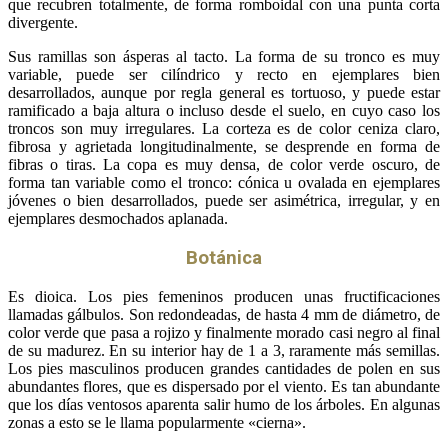
que recubren totalmente, de forma romboidal con una punta corta
divergente.
Sus ramillas son ásperas al tacto. La forma de su tronco es muy
variable, puede ser cilíndrico y recto en ejemplares bien
desarrollados, aunque por regla general es tortuoso, y puede estar
ramificado a baja altura o incluso desde el suelo, en cuyo caso los
troncos son muy irregulares. La corteza es de color ceniza claro,
fibrosa y agrietada longitudinalmente, se desprende en forma de
fibras o tiras. La copa es muy densa, de color verde oscuro, de
forma tan variable como el tronco: cónica u ovalada en ejemplares
jóvenes o bien desarrollados, puede ser asimétrica, irregular, y en
ejemplares desmochados aplanada.
Botánica
Es dioica. Los pies femeninos producen unas fructificaciones
llamadas gálbulos. Son redondeadas, de hasta 4 mm de diámetro, de
color verde que pasa a rojizo y finalmente morado casi negro al final
de su madurez. En su interior hay de 1 a 3, raramente más semillas.
Los pies masculinos producen grandes cantidades de polen en sus
abundantes flores, que es dispersado por el viento. Es tan abundante
que los días ventosos aparenta salir humo de los árboles. En algunas
zonas a esto se le llama popularmente «cierna».