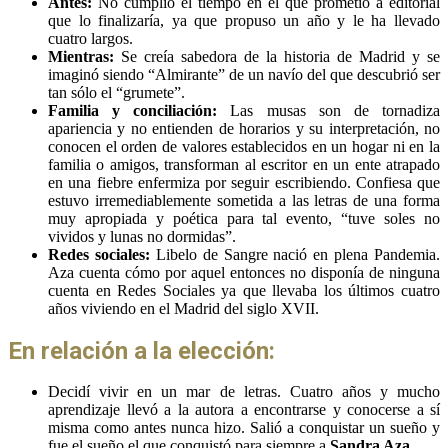
Antes:
No cumplió el tiempo en el que prometió a editorial
que lo finalizaría, ya que propuso un año y le ha llevado
cuatro largos.
Mientras:
Se creía sabedora de la historia de Madrid y se
imaginó siendo “Almirante” de un navío del que descubrió ser
tan sólo el “grumete”.
Familia y conciliación:
Las musas son de tornadiza
apariencia y no entienden de horarios y su interpretación, no
conocen el orden de valores establecidos en un hogar ni en la
familia o amigos, transforman al escritor en un ente atrapado
en una fiebre enfermiza por seguir escribiendo. Confiesa que
estuvo irremediablemente sometida a las letras de una forma
muy apropiada y poética para tal evento, “tuve soles no
vividos y lunas no dormidas”.
Redes sociales:
Libelo de Sangre nació en plena Pandemia.
Aza cuenta cómo por aquel entonces no disponía de ninguna
cuenta en Redes Sociales ya que llevaba los últimos cuatro
años viviendo en el Madrid del siglo XVII.
En relación a la elección:
Decidí vivir en un mar de letras. Cuatro años y mucho
aprendizaje llevó a la autora a encontrarse y conocerse a sí
misma como antes nunca hizo. Salió a conquistar un sueño y
fue el sueño el que conquistó para siempre a
Sandra Aza
.