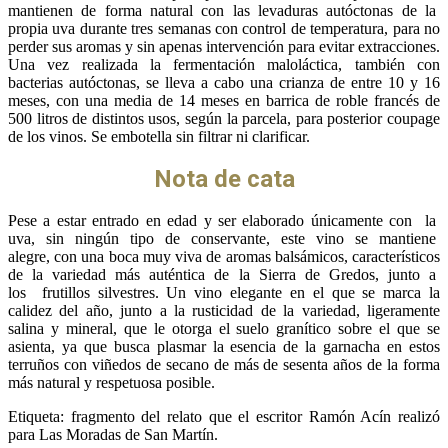
mantienen de forma natural con las levaduras autóctonas de la
propia uva durante tres semanas con control de temperatura, para no
perder sus aromas y sin apenas intervención para evitar extracciones.
Una vez realizada la fermentación maloláctica, también con
bacterias autóctonas, se lleva a cabo una crianza de entre 10 y 16
meses, con una media de 14 meses en barrica de roble francés de
500 litros de distintos usos, según la parcela, para posterior coupage
de los vinos. Se embotella sin filtrar ni clarificar.
Nota de cata
Pese a estar entrado en edad y ser elaborado únicamente con la
uva, sin ningún tipo de conservante, este vino se mantiene
alegre, con una boca muy viva de aromas balsámicos, característicos
de la variedad más auténtica de la Sierra de Gredos, junto a
los frutillos silvestres. Un vino elegante en el que se marca la
calidez del año, junto a la rusticidad de la variedad, ligeramente
salina y mineral, que le otorga el suelo granítico sobre el que se
asienta, ya que busca plasmar la esencia de la garnacha en estos
terruños con viñedos de secano de más de sesenta años de la forma
más natural y respetuosa posible.
Etiqueta: fragmento del relato que el escritor Ramón Acín realizó
para Las Moradas de San Martín.