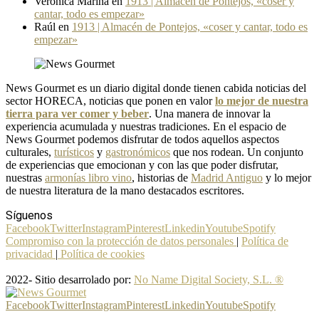
Verónica Marina
en
1913 | Almacén de Pontejos, «coser y
cantar, todo es empezar»
Raúl
en
1913 | Almacén de Pontejos, «coser y cantar, todo es
empezar»
News Gourmet es un diario digital donde tienen cabida noticias del
sector HORECA, noticias que ponen en valor
lo mejor de nuestra
tierra para ver comer y beber
. Una manera de innovar la
experiencia acumulada y nuestras tradiciones. En el espacio de
News Gourmet podemos disfrutar de todos aquellos aspectos
culturales,
turísticos
y
gastronómicos
que nos rodean. Un conjunto
de experiencias que emocionan y con las que poder disfrutar,
nuestras
armonías libro vino
, historias de
Madrid Antiguo
y lo mejor
de nuestra literatura de la mano destacados escritores.
Síguenos
Facebook
Twitter
Instagram
Pinterest
Linkedin
Youtube
Spotify
Compromiso con la protección de datos personales
|
Política de
privacidad
|
Política de cookies
2022- Sitio desarrolado por:
No Name Digital Society, S.L. ®
Facebook
Twitter
Instagram
Pinterest
Linkedin
Youtube
Spotify