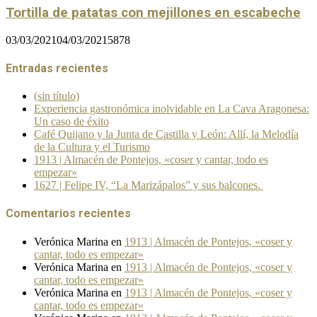
Tortilla de patatas con mejillones en escabeche
03/03/2021
04/03/2021
5878
Entradas recientes
(sin título)
Experiencia gastronómica inolvidable en La Cava Aragonesa:
Un caso de éxito
Café Quijano y la Junta de Castilla y León: Allí, la Melodía
de la Cultura y el Turismo
1913 | Almacén de Pontejos, «coser y cantar, todo es
empezar»
1627 | Felipe IV, “La Marizápalos” y sus balcones.
Comentarios recientes
Verónica Marina
en
1913 | Almacén de Pontejos, «coser y
cantar, todo es empezar»
Verónica Marina
en
1913 | Almacén de Pontejos, «coser y
cantar, todo es empezar»
Verónica Marina
en
1913 | Almacén de Pontejos, «coser y
cantar, todo es empezar»