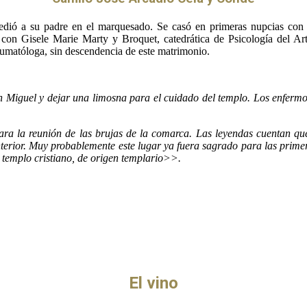
edió a su padre en el marquesado. Se casó en primeras nupcias con
con Gisele Marie Marty y Broquet, catedrática de Psicología del Arte
aumatóloga, sin descendencia de este matrimonio.
n Miguel y dejar una limosna para el cuidado del templo. Los enferm
a la reunión de las brujas de la comarca. Las leyendas cuentan que 
erior. Muy probablemente este lugar ya fuera sagrado para las primeras
 templo cristiano, de origen templario>>.
El vino