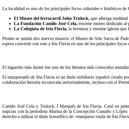
La localidad es uno de los principales focos culturales e históricos de
El Museo del ferrocarril John Trulock,
que alberga multitud 
La Fundación Camilo José Cela,
enorme museo dedicado al pre
La Colegiata de Iria Flavia,
la hermosa y enorme iglesia que f
Pronto se unirán dos nuevos museos: el Museo de Arte Sacra de Padr
espera convertir con esto a Iria Flavia en uno de los principales focos d
El lugareño más ilustre fue uno de los literatos más conocidos mundi
El marquesado de Iria Flavia es un título nobiliario español creado po
colaboración literaria reconocida universalmente, incluso con el Prem
Camilo José Cela y Trulock, I Marqués de Iria Flavia. Casó en pri
nupcias con la periodista Marina de la Concepción Castaño y López q
derecho a utilizar el título honorífico de «marquesa viuda de Iria Fla