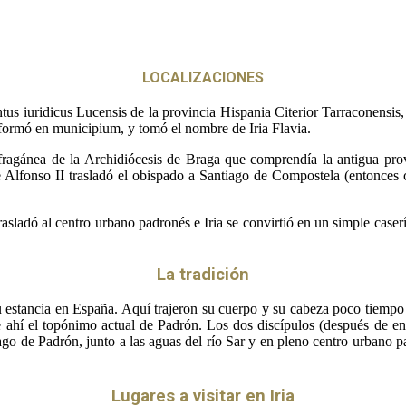
LOCALIZACIONES
ntus iuridicus Lucensis de la provincia Hispania Citerior Tarraconensis,
sformó en municipium, y tomó el nombre de Iria Flavia.
sufragánea de la Archidiócesis de Braga que comprendía la antigua pro
e Alfonso II trasladó el obispado a Santiago de Compostela (entonce
sladó al centro urbano padronés e Iria se convirtió en un simple caserío
La tradición
su estancia en España. Aquí trajeron su cuerpo y su cabeza poco tiempo
ahí el topónimo actual de Padrón. Los dos discípulos (después de ente
iago de Padrón, junto a las aguas del río Sar y en pleno centro urbano 
Lugares a visitar en Iria