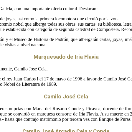
 Galicia, con una importante oferta cultural. Destacan:
de joyas, así como la primera locomotora que circuló por la zona.
mio nobel que alberga todas sus obras, sus cartas, su biblioteca, letr
ue establecida con categoría de segunda catedral de Compostela. Recom
ón y el Museo de Historia de Padrón, que albergarán cartas, joyas, im
e visitas a nivel nacional.
Marquesado de Iria Flavia
almente, Camilo José Cela.
r el rey Juan Carlos I el 17 de mayo de 1996​ a favor de Camilo José Cel
io Nobel de Literatura de 1989.
Camilo José Cela
meras nupcias con María del Rosario Conde y Picavea, docente de form
ue se convirtió en marquesa consorte de Iria Flavia. A su muerte en 2
via» hasta que contrajo matrimonio por tercera vez con Enrique de Puras
Camilo José Arcadio Cela y Conde