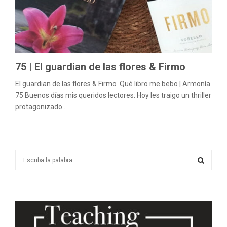
M
E
N
75 | El guardian de las flores & Firmo
U
El guardian de las flores & Firmo Qué libro me bebo | Armonía
75 Buenos días mis queridos lectores: Hoy les traigo un thriller
protagonizado...
S
e
a
S
r
c
E
h
f
A