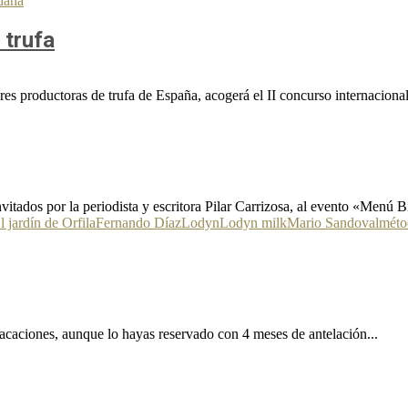
daña
 trufa
es productoras de trufa de España, acogerá el II concurso internaciona
vitados por la periodista y escritora Pilar Carrizosa, al evento «Menú 
l jardín de Orfila
Fernando Díaz
Lodyn
Lodyn milk
Mario Sandoval
méto
acaciones, aunque lo hayas reservado con 4 meses de antelación...