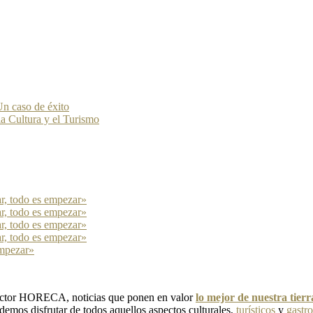
n caso de éxito
la Cultura y el Turismo
ar, todo es empezar»
ar, todo es empezar»
ar, todo es empezar»
ar, todo es empezar»
empezar»
 sector HORECA, noticias que ponen en valor
lo mejor de nuestra tier
emos disfrutar de todos aquellos aspectos culturales,
turísticos
y
gastr