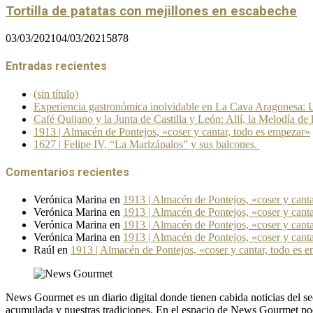
Tortilla de patatas con mejillones en escabeche
03/03/2021
04/03/2021
5878
Entradas recientes
(sin título)
Experiencia gastronómica inolvidable en La Cava Aragonesa: U
Café Quijano y la Junta de Castilla y León: Allí, la Melodía de 
1913 | Almacén de Pontejos, «coser y cantar, todo es empezar»
1627 | Felipe IV, “La Marizápalos” y sus balcones.
Comentarios recientes
Verónica Marina
en
1913 | Almacén de Pontejos, «coser y cant
Verónica Marina
en
1913 | Almacén de Pontejos, «coser y cant
Verónica Marina
en
1913 | Almacén de Pontejos, «coser y cant
Verónica Marina
en
1913 | Almacén de Pontejos, «coser y cant
Raúl
en
1913 | Almacén de Pontejos, «coser y cantar, todo es 
News Gourmet es un diario digital donde tienen cabida noticias del
acumulada y nuestras tradiciones. En el espacio de News Gourmet pod