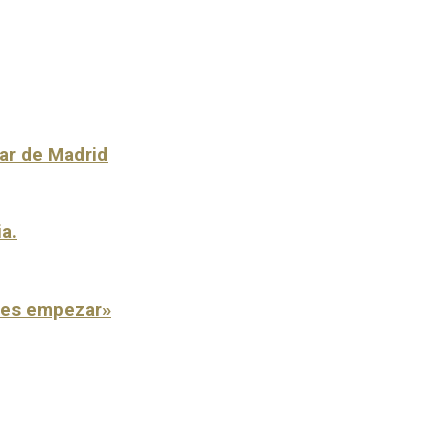
lar de Madrid
ia.
o es empezar»