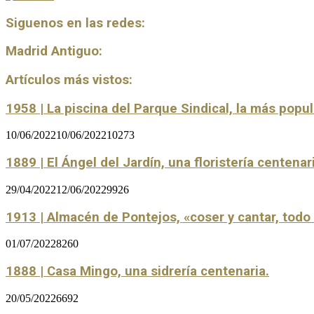
Siguenos en las redes:
Madrid Antiguo:
Artículos más vistos:
1958 | La piscina del Parque Sindical, la más popu
10/06/2022
10/06/2022
10273
1889 | El Ángel del Jardín, una floristería centenar
29/04/2022
12/06/2022
9926
1913 | Almacén de Pontejos, «coser y cantar, tod
01/07/2022
8260
1888 | Casa Mingo, una sidrería centenaria.
20/05/2022
6692