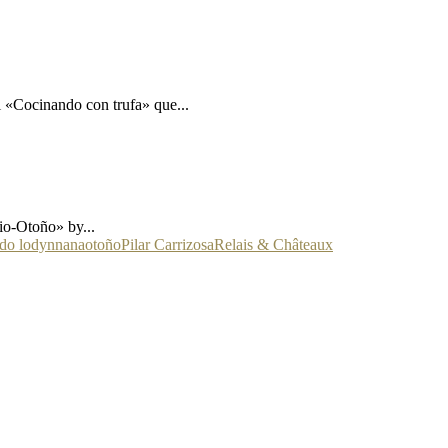
l «Cocinando con trufa» que...
Bio-Otoño» by...
do lodyn
nana
otoño
Pilar Carrizosa
Relais & Châteaux