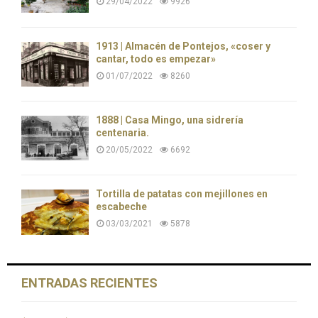
29/04/2022
9926
1913 | Almacén de Pontejos, «coser y
cantar, todo es empezar»
01/07/2022
8260
1888 | Casa Mingo, una sidrería
centenaria.
20/05/2022
6692
Tortilla de patatas con mejillones en
escabeche
03/03/2021
5878
ENTRADAS RECIENTES