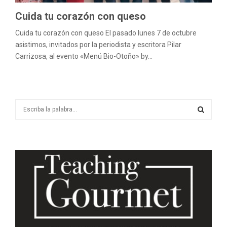
Cuida tu corazón con queso
Cuida tu corazón con queso El pasado lunes 7 de octubre
asistimos, invitados por la periodista y escritora Pilar
Carrizosa, al evento «Menú Bio-Otoño» by...
S
e
a
S
r
c
E
h
f
A
o
r
R
:
C