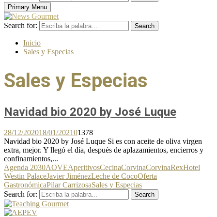
Primary Menu
Search for:
Search
Inicio
Sales y Especias
Sales y Especias
Navidad bio 2020 by José Luque
28/12/2020
18/01/2021
0
1378
Navidad bio 2020 by José Luque Si es con aceite de oliva virgen
extra, mejor. Y llegó el día, después de aplazamientos, encierros y
confinamientos,...
Agenda 2030
AOVE
Aperitivos
Cecina
Corvina
CorvinaRex
Hotel
Westin Palace
Javier Jiménez
Leche de Coco
Oferta
Gastronómica
Pilar Carrizosa
Sales y Especias
Search for:
Search