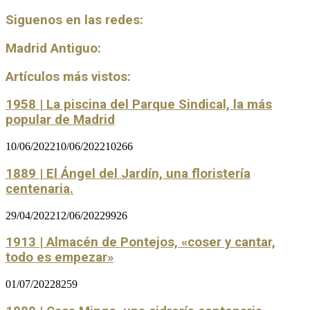
Siguenos en las redes:
Madrid Antiguo:
Artículos más vistos:
1958 | La piscina del Parque Sindical, la más
popular de Madrid
10/06/2022
10/06/2022
10266
1889 | El Ángel del Jardín, una floristería
centenaria.
29/04/2022
12/06/2022
9926
1913 | Almacén de Pontejos, «coser y cantar,
todo es empezar»
01/07/2022
8259