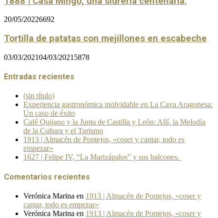
1888 | Casa Mingo, una sidrería centenaria.
20/05/2022
6692
Tortilla de patatas con mejillones en escabeche
03/03/2021
04/03/2021
5878
Entradas recientes
(sin título)
Experiencia gastronómica inolvidable en La Cava Aragonesa:
Un caso de éxito
Café Quijano y la Junta de Castilla y León: Allí, la Melodía
de la Cultura y el Turismo
1913 | Almacén de Pontejos, «coser y cantar, todo es
empezar»
1627 | Felipe IV, “La Marizápalos” y sus balcones.
Comentarios recientes
Verónica Marina
en
1913 | Almacén de Pontejos, «coser y
cantar, todo es empezar»
Verónica Marina
en
1913 | Almacén de Pontejos, «coser y