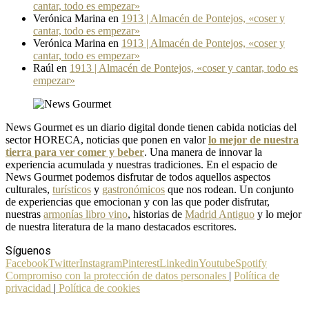
cantar, todo es empezar»
Verónica Marina
en
1913 | Almacén de Pontejos, «coser y
cantar, todo es empezar»
Verónica Marina
en
1913 | Almacén de Pontejos, «coser y
cantar, todo es empezar»
Raúl
en
1913 | Almacén de Pontejos, «coser y cantar, todo es
empezar»
News Gourmet es un diario digital donde tienen cabida noticias del
sector HORECA, noticias que ponen en valor
lo mejor de nuestra
tierra para ver comer y beber
. Una manera de innovar la
experiencia acumulada y nuestras tradiciones. En el espacio de
News Gourmet podemos disfrutar de todos aquellos aspectos
culturales,
turísticos
y
gastronómicos
que nos rodean. Un conjunto
de experiencias que emocionan y con las que poder disfrutar,
nuestras
armonías libro vino
, historias de
Madrid Antiguo
y lo mejor
de nuestra literatura de la mano destacados escritores.
Síguenos
Facebook
Twitter
Instagram
Pinterest
Linkedin
Youtube
Spotify
Compromiso con la protección de datos personales
|
Política de
privacidad
|
Política de cookies