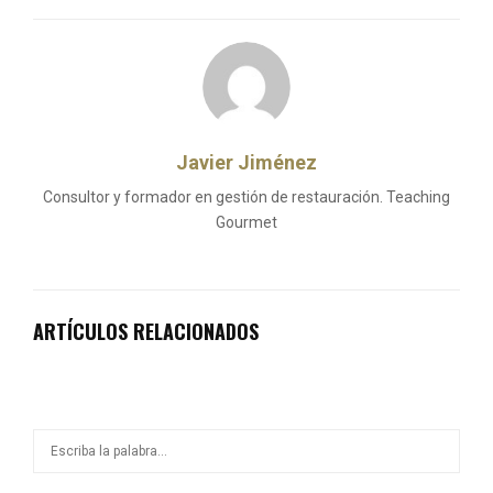
Javier Jiménez
Consultor y formador en gestión de restauración. Teaching
Gourmet
ARTÍCULOS RELACIONADOS
S
S
e
a