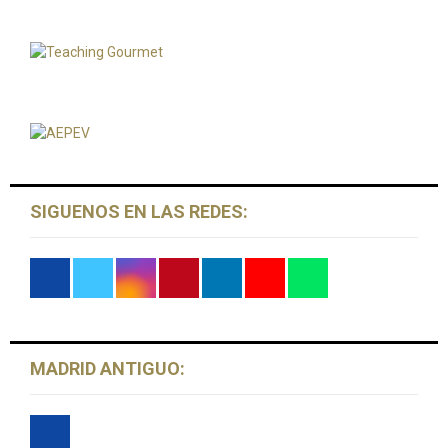
E
r
c
A
h
f
R
o
r
C
:
H
SIGUENOS EN LAS REDES:
MADRID ANTIGUO: