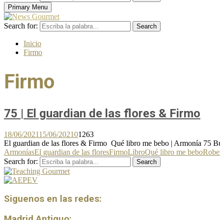
Primary Menu
Search for:
Search
Inicio
Firmo
Firmo
75 | El guardian de las flores & Firmo
18/06/2021
15/06/2021
0
1263
El guardian de las flores & Firmo Qué libro me bebo | Armonía 75 Buen
Armonías
El guardian de las flores
Firmo
Libro
Qué libro me bebo
Robe
Search for:
Search
Siguenos en las redes:
Madrid Antiguo: