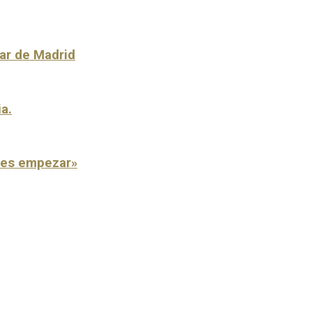
lar de Madrid
ia.
o es empezar»