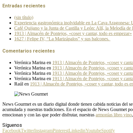
Entradas recientes
(sin título)
Experiencia gastronómica inolvidable en La Cava Aragonesa: U
Café Quijano y la Junta de Castilla y León: Allí, la Melodía de 
1913 | Almacén de Pontejos, «coser y cantar, todo es empezar»
1627 | Felipe IV, “La Marizápalos” y sus balcones.
Comentarios recientes
Verónica Marina
en
1913 | Almacén de Pontejos, «coser y cant
Verónica Marina
en
1913 | Almacén de Pontejos, «coser y cant
Verónica Marina
en
1913 | Almacén de Pontejos, «coser y cant
Verónica Marina
en
1913 | Almacén de Pontejos, «coser y cant
Raúl
en
1913 | Almacén de Pontejos, «coser y cantar, todo es 
News Gourmet es un diario digital donde tienen cabida noticias del
acumulada y nuestras tradiciones. En el espacio de News Gourmet pod
emocionan y con las que poder disfrutar, nuestras
armonías libro vino
Síguenos
Facebook
Twitter
Instagram
Pinterest
Linkedin
Youtube
Spotify