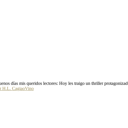
os días mis queridos lectores: Hoy les traigo un thriller protagonizado
r H.L. Cagiao
Vino