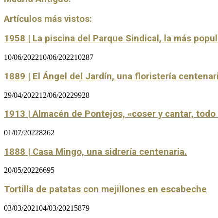
Artículos más vistos:
1958 | La piscina del Parque Sindical, la más popu
10/06/2022
10/06/2022
10287
1889 | El Ángel del Jardín, una floristería centenar
29/04/2022
12/06/2022
9928
1913 | Almacén de Pontejos, «coser y cantar, tod
01/07/2022
8262
1888 | Casa Mingo, una sidrería centenaria.
20/05/2022
6695
Tortilla de patatas con mejillones en escabeche
03/03/2021
04/03/2021
5879