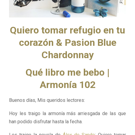
M
E
Quiero tomar refugio en tu
N
corazón & Pasion Blue
U
Chardonnay
Qué libro me bebo |
Armonía 102
Buenos días, Mis queridos lectores:
Hoy les traigo la armonía más arriesgada de las que
han podido disfrutar hasta la fecha.
Les traigo la novela de
Álex de Sande
: Quiero tomar