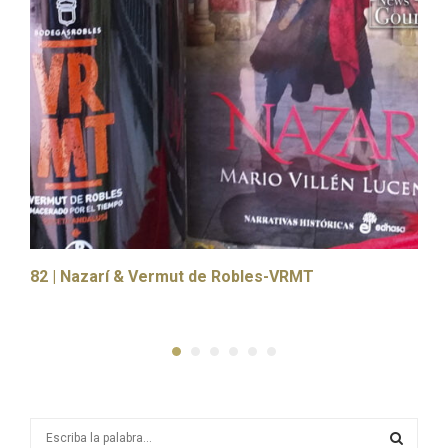
82 | Nazarí & Vermut de Robles-VRMT
2
S