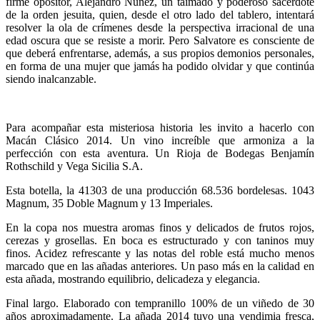
firme opositor, Alejandro Núñez, un taimado y poderoso sacerdote
de la orden jesuita, quien, desde el otro lado del tablero, intentará
resolver la ola de crímenes desde la perspectiva irracional de una
edad oscura que se resiste a morir. Pero Salvatore es consciente de
que deberá enfrentarse, además, a sus propios demonios personales,
en forma de una mujer que jamás ha podido olvidar y que continúa
siendo inalcanzable.
Para acompañar esta misteriosa historia les invito a hacerlo con
Macán Clásico 2014. Un vino increíble que armoniza a la
perfección con esta aventura. Un Rioja de Bodegas Benjamín
Rothschild y Vega Sicilia S.A.
Esta botella, la 41303 de una producción 68.536 bordelesas. 1043
Magnum, 35 Doble Magnum y 13 Imperiales.
En la copa nos muestra aromas finos y delicados de frutos rojos,
cerezas y grosellas. En boca es estructurado y con taninos muy
finos. Acidez refrescante y las notas del roble está mucho menos
marcado que en las añadas anteriores. Un paso más en la calidad en
esta añada, mostrando equilibrio, delicadeza y elegancia.
Final largo. Elaborado con tempranillo 100% de un viñedo de 30
años aproximadamente. La añada 2014 tuvo una vendimia fresca,