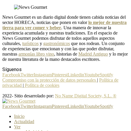
News Gourmet es un diario digital donde tienen cabida noticias del
sector HORECA, noticias que ponen en valor
lo mejor de nuestra
tierra para ver comer y beber
. Una manera de innovar la
experiencia acumulada y nuestras tradiciones. En el espacio de
News Gourmet podemos disfrutar de todos aquellos aspectos
culturales,
turísticos
y
gastronómicos
que nos rodean. Un conjunto
de experiencias que emocionan y con las que poder disfrutar,
nuestras
armonías libro vino
, historias de
Madrid Antiguo
y lo mejor
de nuestra literatura de la mano destacados escritores.
Síguenos
Facebook
Twitter
Instagram
Pinterest
Linkedin
Youtube
Spotify
Compromiso con la protección de datos personales
|
Política de
privacidad
|
Política de cookies
2022- Sitio desarrolado por:
No Name Digital Society, S.L. ®
Facebook
Twitter
Instagram
Pinterest
Linkedin
Youtube
Spotify
Inicio
Actualidad
Ver