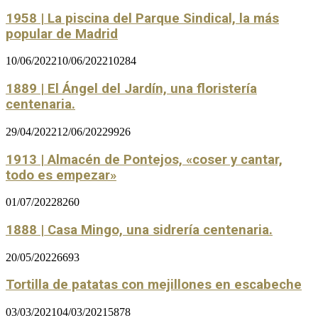
1958 | La piscina del Parque Sindical, la más
popular de Madrid
10/06/2022
10/06/2022
10284
1889 | El Ángel del Jardín, una floristería
centenaria.
29/04/2022
12/06/2022
9926
1913 | Almacén de Pontejos, «coser y cantar,
todo es empezar»
01/07/2022
8260
1888 | Casa Mingo, una sidrería centenaria.
20/05/2022
6693
Tortilla de patatas con mejillones en escabeche
03/03/2021
04/03/2021
5878