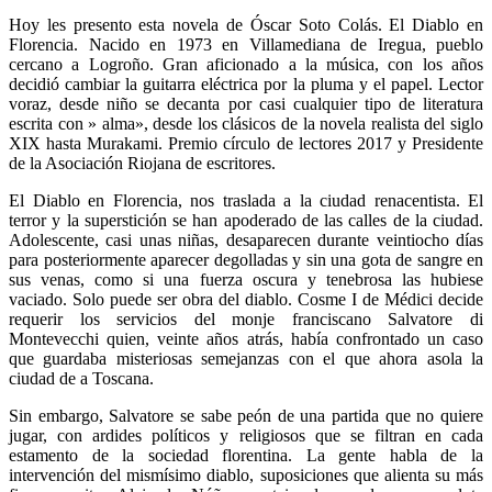
Hoy les presento esta novela de Óscar Soto Colás. El Diablo en
Florencia. Nacido en 1973 en Villamediana de Iregua, pueblo
cercano a Logroño. Gran aficionado a la música, con los años
decidió cambiar la guitarra eléctrica por la pluma y el papel. Lector
voraz, desde niño se decanta por casi cualquier tipo de literatura
escrita con » alma», desde los clásicos de la novela realista del siglo
XIX hasta Murakami. Premio círculo de lectores 2017 y Presidente
de la Asociación Riojana de escritores.
El Diablo en Florencia, nos traslada a la ciudad renacentista. El
terror y la superstición se han apoderado de las calles de la ciudad.
Adolescente, casi unas niñas, desaparecen durante veintiocho días
para posteriormente aparecer degolladas y sin una gota de sangre en
sus venas, como si una fuerza oscura y tenebrosa las hubiese
vaciado. Solo puede ser obra del diablo. Cosme I de Médici decide
requerir los servicios del monje franciscano Salvatore di
Montevecchi quien, veinte años atrás, había confrontado un caso
que guardaba misteriosas semejanzas con el que ahora asola la
ciudad de a Toscana.
Sin embargo, Salvatore se sabe peón de una partida que no quiere
jugar, con ardides políticos y religiosos que se filtran en cada
estamento de la sociedad florentina. La gente habla de la
intervención del mismísimo diablo, suposiciones que alienta su más