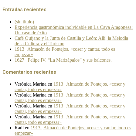
Entradas recientes
(sin título)
Experiencia gastronómica inolvidable en La Cava Aragonesa:
Un caso de éxito
Café Quijano y la Junta de Castilla y León: Allí, la Melodía
de la Cultura y el Turismo
1913 | Almacén de Pontejos, «coser y cantar, todo es
empezar»
1627 | Felipe IV, “La Marizápalos” y sus balcones.
Comentarios recientes
Verónica Marina
en
1913 | Almacén de Pontejos, «coser y
cantar, todo es empezar»
Verónica Marina
en
1913 | Almacén de Pontejos, «coser y
cantar, todo es empezar»
Verónica Marina
en
1913 | Almacén de Pontejos, «coser y
cantar, todo es empezar»
Verónica Marina
en
1913 | Almacén de Pontejos, «coser y
cantar, todo es empezar»
Raúl
en
1913 | Almacén de Pontejos, «coser y cantar, todo es
empezar»