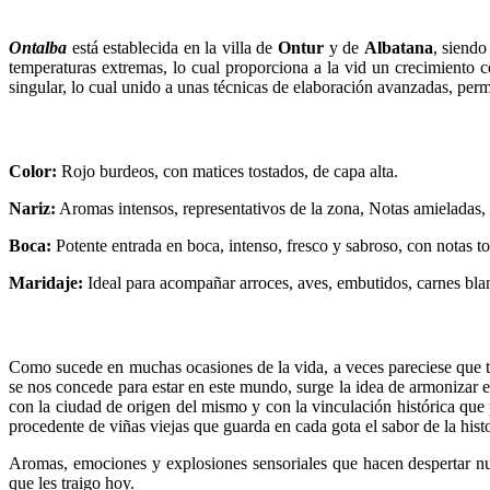
Ontalba
está establecida en la villa de
Ontur
y de
Albatana
, siendo
temperaturas extremas, lo cual proporciona a la vid un crecimiento c
singular, lo cual unido a unas técnicas de elaboración avanzadas, permi
Color:
Rojo burdeos, con matices tostados, de capa alta.
Nariz:
Aromas intensos, representativos de la zona, Notas amieladas,
Boca:
Potente entrada en boca, intenso, fresco y sabroso, con notas to
Maridaje:
Ideal para acompañar arroces, aves, embutidos, carnes blan
Como sucede en muchas ocasiones de la vida, a veces pareciese que tran
se nos concede para estar en este mundo, surge la idea de armonizar es
con la ciudad de origen del mismo y con la vinculación histórica que
procedente de viñas viejas que guarda en cada gota el sabor de la hist
Aromas, emociones y explosiones sensoriales que hacen despertar nues
que les traigo hoy.