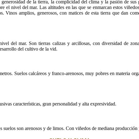
a generosidad de la tierra, la complicidad del clima y la pasión de sus 
bre el nivel del mar. Las altitudes en las que se enmarcan estos viñedos
nos. Vinos amplios, generosos, con matices de esta tierra que dan com
ivel del mar. Son tierras calizas y arcillosas, con diversidad de zo
arrollo del cultivo de la vid.
metros. Suelos calcáreos y franco-arenosos, muy pobres en materia orgá
ivas características, gran personalidad y alta expresividad.
Los suelos son arenosos y de limos. Con viñedos de mediana producción 