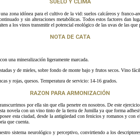
SUELO Y CLIMA
 una zona idónea para el cultivo de la vid: suelos calcáreos y franco-ar
ontinuado y sin alteraciones metabólicas. Todos estos factores dan luga
ten a los vinos transmitir el potencial enológico de las uvas de las que
NOTA DE CATA
 con una mineralización ligeramente marcada.
stadas y de mieles, sobre fondo de monte bajo y frutos secos. Vino fácil
cas y rojas, quesos. Temperatura de servicio: 14-16 grados.
RAZON PARA ARMONIZACIÓN
scurrimos por ella sin que ella penetre en nosotros. De este ejercicio de
ta novela con un vino tinto de la tierra de Jumilla ya que forma adhesiv
 posee esta ciudad, desde la antigüedad con fenicios y romanos y con 
oria que cuenta.
tro sistema neurológico y perceptivo, convirtiendo a los descriptores