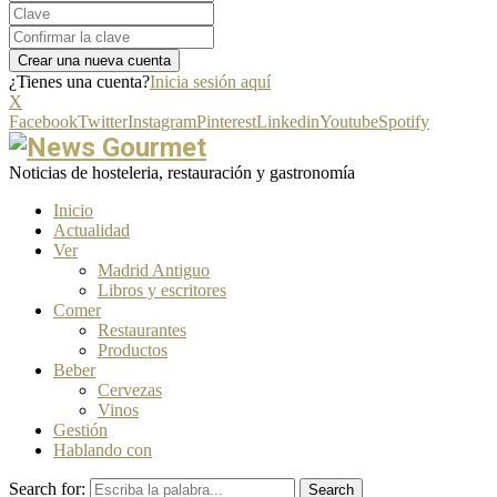
¿Tienes una cuenta?
Inicia sesión aquí
X
Facebook
Twitter
Instagram
Pinterest
Linkedin
Youtube
Spotify
Noticias de hosteleria, restauración y gastronomía
Inicio
Actualidad
Ver
Madrid Antiguo
Libros y escritores
Comer
Restaurantes
Productos
Beber
Cervezas
Vinos
Gestión
Hablando con
Search for:
Search