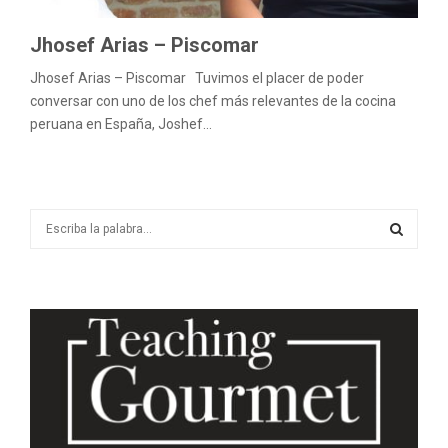
Jhosef Arias – Piscomar
Jhosef Arias – Piscomar Tuvimos el placer de poder
conversar con uno de los chef más relevantes de la cocina
peruana en España, Joshef...
S
e
a
S
r
c
E
h
f
A
o
r
R
:
C