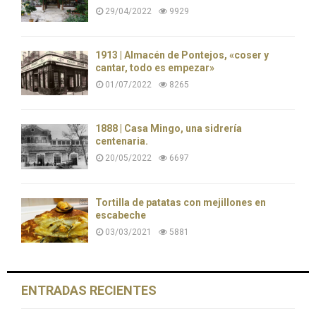
29/04/2022
9929
1913 | Almacén de Pontejos, «coser y
cantar, todo es empezar»
01/07/2022
8265
1888 | Casa Mingo, una sidrería
centenaria.
20/05/2022
6697
Tortilla de patatas con mejillones en
escabeche
03/03/2021
5881
ENTRADAS RECIENTES