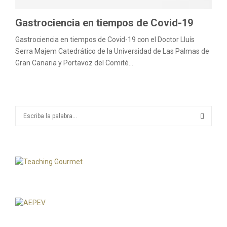
Gastrociencia en tiempos de Covid-19
Gastrociencia en tiempos de Covid-19 con el Doctor Lluís
Serra Majem Catedrático de la Universidad de Las Palmas de
Gran Canaria y Portavoz del Comité...
S
e
a
S
r
c
E
h
f
A
o
r
R
:
C