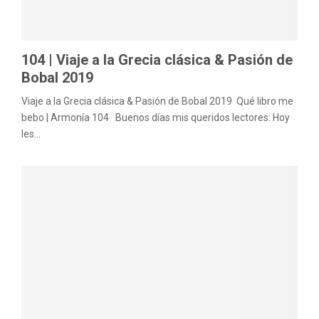
M
E
104 | Viaje a la Grecia clásica & Pasión de
Bobal 2019
N
Viaje a la Grecia clásica & Pasión de Bobal 2019 Qué libro me
bebo | Armonía 104 Buenos días mis queridos lectores: Hoy
U
les...