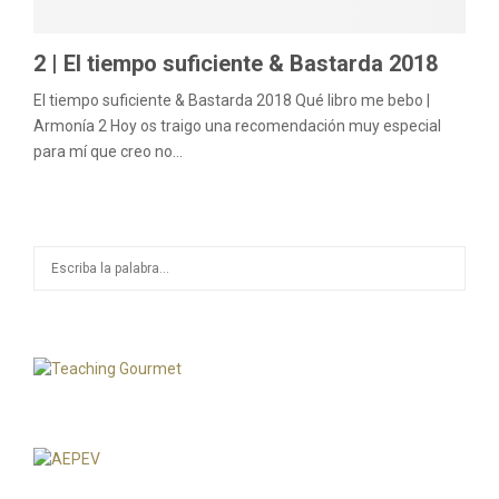
2 | El tiempo suficiente & Bastarda 2018
El tiempo suficiente & Bastarda 2018 Qué libro me bebo |
Armonía 2 Hoy os traigo una recomendación muy especial
para mí que creo no...
S
S
e
a
E
r
c
A
h
f
R
o
r
C
:
H