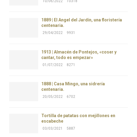
10/06/2022
10318
1889 | El Ángel del Jardín, una floristería
centenaria.
29/04/2022
9931
1913 | Almacén de Pontejos, «coser y
cantar, todo es empezar»
01/07/2022
8271
1888 | Casa Mingo, una sidrería
centenaria.
20/05/2022
6702
Tortilla de patatas con mejillones en
escabeche
03/03/2021
5887