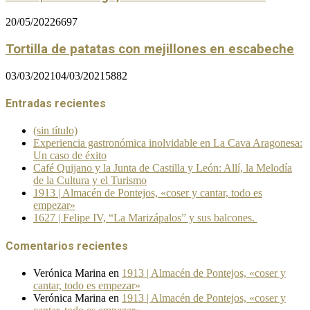
20/05/2022
6697
Tortilla de patatas con mejillones en escabeche
03/03/2021
04/03/2021
5882
Entradas recientes
(sin título)
Experiencia gastronómica inolvidable en La Cava Aragonesa:
Un caso de éxito
Café Quijano y la Junta de Castilla y León: Allí, la Melodía
de la Cultura y el Turismo
1913 | Almacén de Pontejos, «coser y cantar, todo es
empezar»
1627 | Felipe IV, “La Marizápalos” y sus balcones.
Comentarios recientes
Verónica Marina
en
1913 | Almacén de Pontejos, «coser y
cantar, todo es empezar»
Verónica Marina
en
1913 | Almacén de Pontejos, «coser y