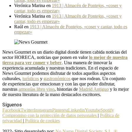
cantar, todo es empezar»
Verónica Marina
en
1913 | Almacén de Pontejos, «coser y
cantar, todo es empezar»
Verónica Marina
en
1913 | Almacén de Pontejos, «coser y
cantar, todo es empezar»
Raúl
en
1913 | Almacén de Pontejos, «coser y cantar, todo es
empezar»
News Gourmet es un diario digital donde tienen cabida noticias del
sector HORECA, noticias que ponen en valor
lo mejor de nuestra
tierra para ver comer y beber
. Una manera de innovar la
experiencia acumulada y nuestras tradiciones. En el espacio de
News Gourmet podemos disfrutar de todos aquellos aspectos
culturales,
turísticos
y
gastronómicos
que nos rodean. Un conjunto
de experiencias que emocionan y con las que poder disfrutar,
nuestras
armonías libro vino
, historias de
Madrid Antiguo
y lo mejor
de nuestra literatura de la mano destacados escritores.
Síguenos
Facebook
Twitter
Instagram
Pinterest
Linkedin
Youtube
Spotify
Compromiso con la protección de datos personales
|
Política de
privacidad
|
Política de cookies
2022- Sitio desarrolado por:
No Name Digital Society, S.L. ®