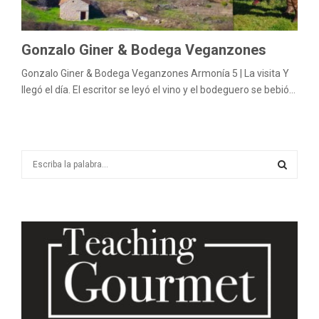
Gonzalo Giner & Bodega Veganzones
Gonzalo Giner & Bodega Veganzones Armonía 5 | La visita Y
llegó el día. El escritor se leyó el vino y el bodeguero se bebió...
S
e
a
S
r
c
E
h
f
A
o
r
R
:
C