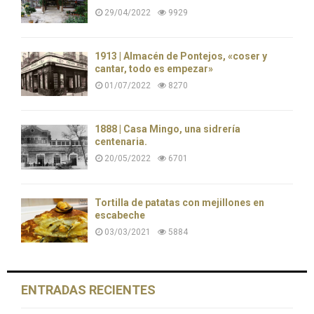
29/04/2022
9929
1913 | Almacén de Pontejos, «coser y
cantar, todo es empezar»
01/07/2022
8270
1888 | Casa Mingo, una sidrería
centenaria.
20/05/2022
6701
Tortilla de patatas con mejillones en
escabeche
03/03/2021
5884
ENTRADAS RECIENTES