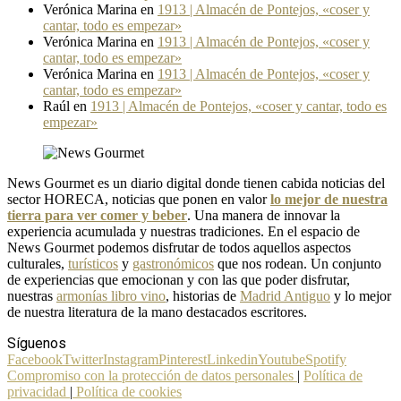
Verónica Marina
en
1913 | Almacén de Pontejos, «coser y
cantar, todo es empezar»
Verónica Marina
en
1913 | Almacén de Pontejos, «coser y
cantar, todo es empezar»
Verónica Marina
en
1913 | Almacén de Pontejos, «coser y
cantar, todo es empezar»
Raúl
en
1913 | Almacén de Pontejos, «coser y cantar, todo es
empezar»
News Gourmet es un diario digital donde tienen cabida noticias del
sector HORECA, noticias que ponen en valor
lo mejor de nuestra
tierra para ver comer y beber
. Una manera de innovar la
experiencia acumulada y nuestras tradiciones. En el espacio de
News Gourmet podemos disfrutar de todos aquellos aspectos
culturales,
turísticos
y
gastronómicos
que nos rodean. Un conjunto
de experiencias que emocionan y con las que poder disfrutar,
nuestras
armonías libro vino
, historias de
Madrid Antiguo
y lo mejor
de nuestra literatura de la mano destacados escritores.
Síguenos
Facebook
Twitter
Instagram
Pinterest
Linkedin
Youtube
Spotify
Compromiso con la protección de datos personales
|
Política de
privacidad
|
Política de cookies