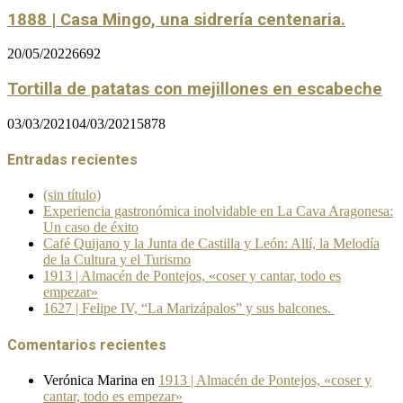
1888 | Casa Mingo, una sidrería centenaria.
20/05/2022
6692
Tortilla de patatas con mejillones en escabeche
03/03/2021
04/03/2021
5878
Entradas recientes
(sin título)
Experiencia gastronómica inolvidable en La Cava Aragonesa:
Un caso de éxito
Café Quijano y la Junta de Castilla y León: Allí, la Melodía
de la Cultura y el Turismo
1913 | Almacén de Pontejos, «coser y cantar, todo es
empezar»
1627 | Felipe IV, “La Marizápalos” y sus balcones.
Comentarios recientes
Verónica Marina
en
1913 | Almacén de Pontejos, «coser y
cantar, todo es empezar»