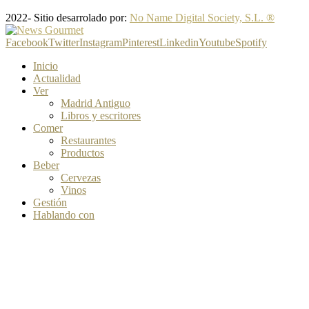
2022- Sitio desarrolado por:
No Name Digital Society, S.L. ®
Facebook
Twitter
Instagram
Pinterest
Linkedin
Youtube
Spotify
Inicio
Actualidad
Ver
Madrid Antiguo
Libros y escritores
Comer
Restaurantes
Productos
Beber
Cervezas
Vinos
Gestión
Hablando con