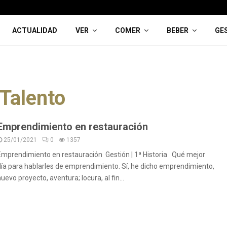
ACTUALIDAD
VER
COMER
BEBER
GE
Talento
Emprendimiento en restauración
25/01/2021
0
1357
Emprendimiento en restauración Gestión | 1ª Historia Qué mejor
día para hablarles de emprendimiento. Sí, he dicho emprendimiento,
uevo proyecto, aventura; locura, al fin...