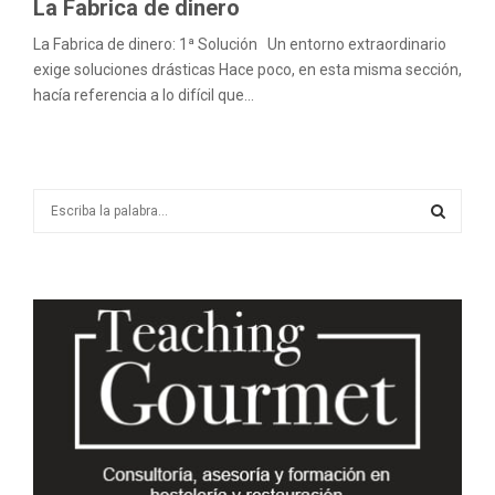
La Fabrica de dinero
La Fabrica de dinero: 1ª Solución Un entorno extraordinario
exige soluciones drásticas Hace poco, en esta misma sección,
hacía referencia a lo difícil que...
S
e
a
S
r
c
E
h
f
A
o
r
R
:
C
H