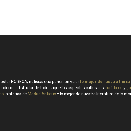
 sector HORECA, noticias que ponen en valor
lo mejor de nuestra tierra
podemos disfrutar de todos aquellos aspectos culturales,
turísticos
y
ga
ino
, historias de
Madrid Antiguo
y lo mejor de nuestra literatura de la m