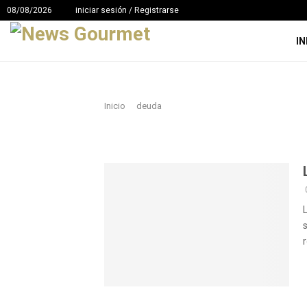
08/08/2026
iniciar sesión / Registrarse
IN
Inicio
deuda
r