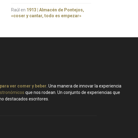
Raúl
en
1913 | Almacén de Pontejos,
«coser y cantar, todo es empezar»
 para ver comer y beber
. Una manera de innovar la experiencia
stronómicos
que nos rodean. Un conjunto de experiencias que
ano destacados escritores.