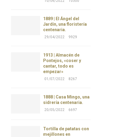
10/06/2022
10300
1889 | El Ángel del
Jardín, una floristería
centenaria.
29/04/2022
9929
1913 | Almacén de
Pontejos, «coser y
cantar, todo es
empezar»
01/07/2022
8267
1888 | Casa Mingo, una
sidrería centenaria.
20/05/2022
6697
Tortilla de patatas con
mejillones en