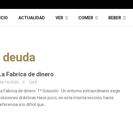
ICIO
ACTUALIDAD
VER
COMER
BEBER
deuda
La Fabrica de dinero
06/10/2020
0
1269
La Fabrica de dinero: 1ª Solución Un entorno extraordinario exige
soluciones drásticas Hace poco, en esta misma sección, hacía
eferencia a lo difícil que...