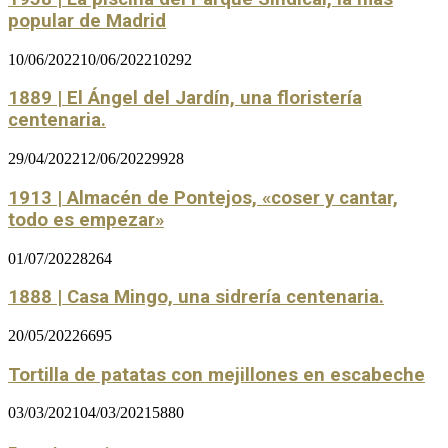
popular de Madrid
10/06/2022
10/06/2022
10292
1889 | El Ángel del Jardín, una floristería
centenaria.
29/04/2022
12/06/2022
9928
1913 | Almacén de Pontejos, «coser y cantar,
todo es empezar»
01/07/2022
8264
1888 | Casa Mingo, una sidrería centenaria.
20/05/2022
6695
Tortilla de patatas con mejillones en escabeche
03/03/2021
04/03/2021
5880