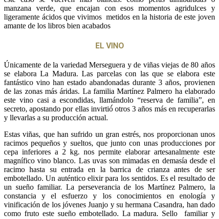
manzana verde, que encajan con esos momentos agridulces y
ligeramente ácidos que vivimos metidos en la historia de este joven
amante de los libros bien acabados
EL VINO
Únicamente de la variedad Merseguera y de viñas viejas de 80 años
se elabora La Madura. Las parcelas con las que se elabora este
fantástico vino han estado abandonadas durante 3 años, provienen
de las zonas más áridas. La familia Martínez Palmero ha elaborado
este vino casi a escondidas, llamándolo “reserva de familia”, en
secreto, apostando por ellas invirtió́ otros 3 años más en recuperarlas
y llevarlas a su producción actual.
Estas viñas, que han sufrido un gran estrés, nos proporcionan unos
racimos pequeños y sueltos, que junto con unas producciones por
cepa inferiores a 2 kg. nos permite elaborar artesanalmente este
magnífico vino blanco. Las uvas son mimadas en demasía desde el
racimo hasta su entrada en la barrica de crianza antes de ser
embotellado. Un auténtico elixir para los sentidos. Es el resultado de
un sueño familiar. La perseverancia de los Martínez Palmero, la
constancia y el esfuerzo y los conocimientos en enología y
vinificación de los jóvenes Juanjo y su hermana Casandra, han dado
como fruto este sueño embotellado. La madura. Sello familiar y