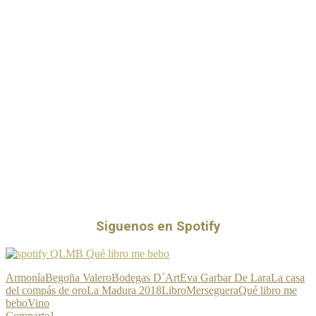
Siguenos en Spotify
Armonía
Begoña Valero
Bodegas D´Art
Eva Garbar De Lara
La casa
del compás de oro
La Madura 2018
Libro
Merseguera
Qué libro me
bebo
Vino
Comparte
1