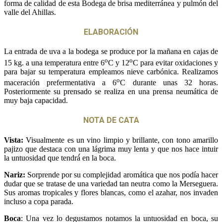
forma de calidad de esta Bodega de brisa mediterránea y pulmón del
valle del Ahillas.
ELABORACIÓN
La entrada de uva a la bodega se produce por la mañana en cajas de
o
o
15 kg. a una temperatura entre 6
C y 12
C para evitar oxidaciones y
para bajar su temperatura empleamos nieve carbónica. Realizamos
o
maceración prefermentativa a 6
C durante unas 32 horas.
Posteriormente su prensado se realiza en una prensa neumática de
muy baja capacidad.
NOTA DE CATA
Vista:
Visualmente es un vino limpio y brillante, con tono amarillo
pajizo que destaca con una lágrima muy lenta y que nos hace intuir
la untuosidad que tendrá́ en la boca.
Nariz:
Sorprende por su complejidad aromática que nos podía hacer
dudar que se tratase de una variedad tan neutra como la Merseguera.
Sus aromas tropicales y flores blancas, como el azahar, nos invaden
incluso a copa parada.
Boca
: Una vez lo degustamos notamos la untuosidad en boca, su