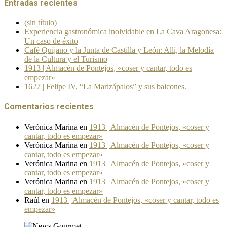
Entradas recientes
(sin título)
Experiencia gastronómica inolvidable en La Cava Aragonesa:
Un caso de éxito
Café Quijano y la Junta de Castilla y León: Allí, la Melodía
de la Cultura y el Turismo
1913 | Almacén de Pontejos, «coser y cantar, todo es
empezar»
1627 | Felipe IV, “La Marizápalos” y sus balcones.
Comentarios recientes
Verónica Marina
en
1913 | Almacén de Pontejos, «coser y
cantar, todo es empezar»
Verónica Marina
en
1913 | Almacén de Pontejos, «coser y
cantar, todo es empezar»
Verónica Marina
en
1913 | Almacén de Pontejos, «coser y
cantar, todo es empezar»
Verónica Marina
en
1913 | Almacén de Pontejos, «coser y
cantar, todo es empezar»
Raúl
en
1913 | Almacén de Pontejos, «coser y cantar, todo es
empezar»