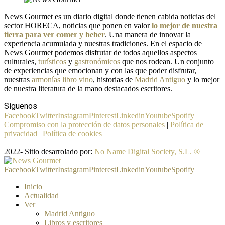
News Gourmet es un diario digital donde tienen cabida noticias del
sector HORECA, noticias que ponen en valor
lo mejor de nuestra
tierra para ver comer y beber
. Una manera de innovar la
experiencia acumulada y nuestras tradiciones. En el espacio de
News Gourmet podemos disfrutar de todos aquellos aspectos
culturales,
turísticos
y
gastronómicos
que nos rodean. Un conjunto
de experiencias que emocionan y con las que poder disfrutar,
nuestras
armonías libro vino
, historias de
Madrid Antiguo
y lo mejor
de nuestra literatura de la mano destacados escritores.
Síguenos
Facebook
Twitter
Instagram
Pinterest
Linkedin
Youtube
Spotify
Compromiso con la protección de datos personales
|
Política de
privacidad
|
Política de cookies
2022- Sitio desarrolado por:
No Name Digital Society, S.L. ®
Facebook
Twitter
Instagram
Pinterest
Linkedin
Youtube
Spotify
Inicio
Actualidad
Ver
Madrid Antiguo
Libros y escritores