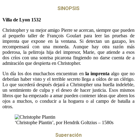
SINOPSIS
Villa de Lyon 1532
Christopher y su mejor amigo Pierre se acercan, siempre que pueden
al pequeño taller de François Goulart para leer las pruebas de
imprenta que expone en la ventana. Si detectan un gazapo, les
recompensará con una moneda. Aunque hay otra razón más
poderosa, la pelirroja hija del impresor, Marie, que atiende a esos
dos críos con una sonrisa picarona fingiendo no darse cuenta de a
admiración que despierta en Christopher.
Un día los dos muchachos encuentran en
la imprenta
algo que no
deberían haber visto y el terrible secreto llega a oídos de un clérigo.
Lo que sucederá después dejará a Christopher una huella indeleble,
un sentimiento de culpa y el deseo de hacer justicia. Esos mismos
libros que ha empezado a amar pueden contener ideas que abren los
ojos a muchos, o conducir a la hoguera o al campo de batalla a
otros.
‘Christophe Plantin’, por Hendrik Goltzius – 1580s
Superación