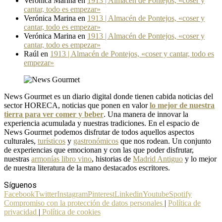
Verónica Marina
en
1913 | Almacén de Pontejos, «coser y
cantar, todo es empezar»
Verónica Marina
en
1913 | Almacén de Pontejos, «coser y
cantar, todo es empezar»
Verónica Marina
en
1913 | Almacén de Pontejos, «coser y
cantar, todo es empezar»
Raúl
en
1913 | Almacén de Pontejos, «coser y cantar, todo es
empezar»
News Gourmet es un diario digital donde tienen cabida noticias del
sector HORECA, noticias que ponen en valor
lo mejor de nuestra
tierra para ver comer y beber
. Una manera de innovar la
experiencia acumulada y nuestras tradiciones. En el espacio de
News Gourmet podemos disfrutar de todos aquellos aspectos
culturales,
turísticos
y
gastronómicos
que nos rodean. Un conjunto
de experiencias que emocionan y con las que poder disfrutar,
nuestras
armonías libro vino
, historias de
Madrid Antiguo
y lo mejor
de nuestra literatura de la mano destacados escritores.
Síguenos
Facebook
Twitter
Instagram
Pinterest
Linkedin
Youtube
Spotify
Compromiso con la protección de datos personales
|
Política de
privacidad
|
Política de cookies