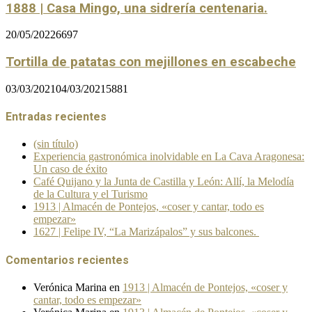
1888 | Casa Mingo, una sidrería centenaria.
20/05/2022
6697
Tortilla de patatas con mejillones en escabeche
03/03/2021
04/03/2021
5881
Entradas recientes
(sin título)
Experiencia gastronómica inolvidable en La Cava Aragonesa:
Un caso de éxito
Café Quijano y la Junta de Castilla y León: Allí, la Melodía
de la Cultura y el Turismo
1913 | Almacén de Pontejos, «coser y cantar, todo es
empezar»
1627 | Felipe IV, “La Marizápalos” y sus balcones.
Comentarios recientes
Verónica Marina
en
1913 | Almacén de Pontejos, «coser y
cantar, todo es empezar»