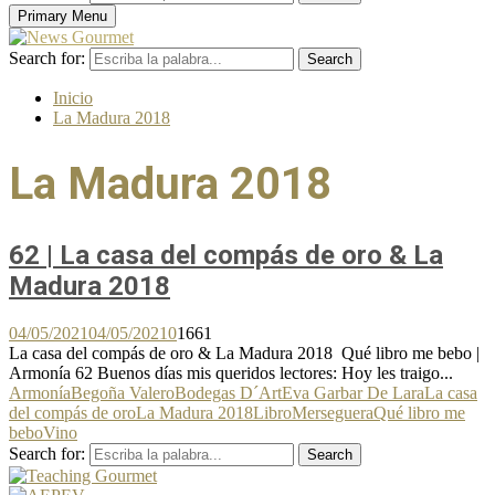
Primary Menu
Search for:
Search
Inicio
La Madura 2018
La Madura 2018
62 | La casa del compás de oro & La
Madura 2018
04/05/2021
04/05/2021
0
1661
La casa del compás de oro & La Madura 2018 Qué libro me bebo |
Armonía 62 Buenos días mis queridos lectores: Hoy les traigo...
Armonía
Begoña Valero
Bodegas D´Art
Eva Garbar De Lara
La casa
del compás de oro
La Madura 2018
Libro
Merseguera
Qué libro me
bebo
Vino
Search for:
Search