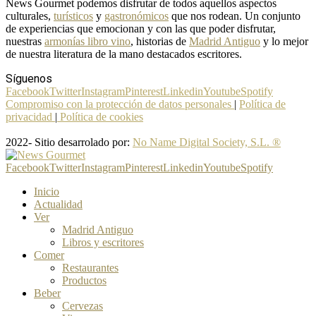
News Gourmet podemos disfrutar de todos aquellos aspectos
culturales,
turísticos
y
gastronómicos
que nos rodean. Un conjunto
de experiencias que emocionan y con las que poder disfrutar,
nuestras
armonías libro vino
, historias de
Madrid Antiguo
y lo mejor
de nuestra literatura de la mano destacados escritores.
Síguenos
Facebook
Twitter
Instagram
Pinterest
Linkedin
Youtube
Spotify
Compromiso con la protección de datos personales
|
Política de
privacidad
|
Política de cookies
2022- Sitio desarrolado por:
No Name Digital Society, S.L. ®
Facebook
Twitter
Instagram
Pinterest
Linkedin
Youtube
Spotify
Inicio
Actualidad
Ver
Madrid Antiguo
Libros y escritores
Comer
Restaurantes
Productos
Beber
Cervezas