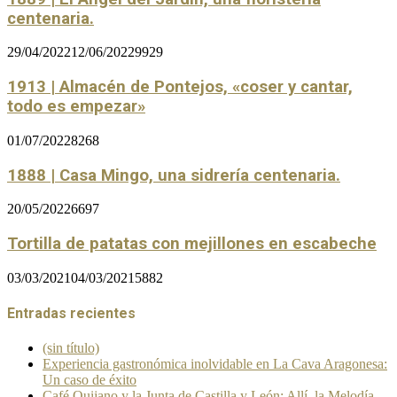
centenaria.
29/04/2022
12/06/2022
9929
1913 | Almacén de Pontejos, «coser y cantar,
todo es empezar»
01/07/2022
8268
1888 | Casa Mingo, una sidrería centenaria.
20/05/2022
6697
Tortilla de patatas con mejillones en escabeche
03/03/2021
04/03/2021
5882
Entradas recientes
(sin título)
Experiencia gastronómica inolvidable en La Cava Aragonesa:
Un caso de éxito
Café Quijano y la Junta de Castilla y León: Allí, la Melodía