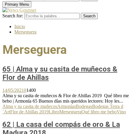
Primary Menu
Search for:
Search
Inicio
Merseguera
Merseguera
65 | Alma y su casita de muñecos &
Flor de Ahillas
14/05/2021
0
1400
Alma y su casita de muñecos & Flor de Ahillas 2019 Qué libro me
bebo | Armonía 65 Buenos días mis queridos lectores: Hoy les...
Alma y su casita de muñecos
Armonías
Bodegas
Bodegas Terra d
´Art
Flor de Ahillas 2019
Libro
Merseguera
Qué libro me bebo
Vino
62 | La casa del compás de oro & La
Madura 2018