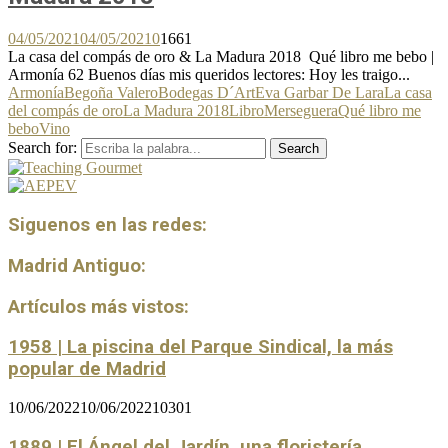
04/05/2021
04/05/2021
0
1661
La casa del compás de oro & La Madura 2018 Qué libro me bebo |
Armonía 62 Buenos días mis queridos lectores: Hoy les traigo...
Armonía
Begoña Valero
Bodegas D´Art
Eva Garbar De Lara
La casa
del compás de oro
La Madura 2018
Libro
Merseguera
Qué libro me
bebo
Vino
Search for:
Search
Siguenos en las redes:
Madrid Antiguo:
Artículos más vistos:
1958 | La piscina del Parque Sindical, la más
popular de Madrid
10/06/2022
10/06/2022
10301
1889 | El Ángel del Jardín, una floristería