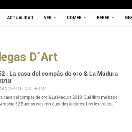
ACTUALIDAD
VER
COMER
BEBER
GE
egas D´Art
62 | La casa del compás de oro & La Madura
2018
04/05/2021
0
1661
La casa del compás de oro & La Madura 2018 Qué libro me bebo |
Armonía 62 Buenos días mis queridos lectores: Hoy les traigo...