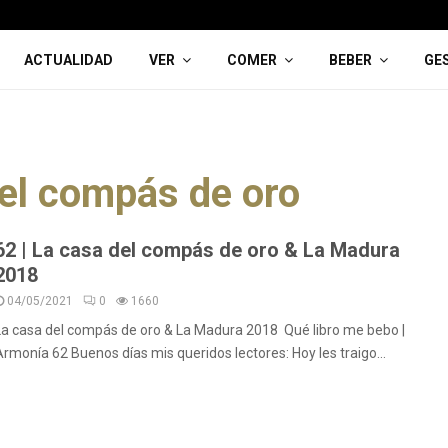
ACTUALIDAD
VER
COMER
BEBER
GE
el compás de oro
62 | La casa del compás de oro & La Madura
2018
04/05/2021
0
1660
La casa del compás de oro & La Madura 2018 Qué libro me bebo |
Armonía 62 Buenos días mis queridos lectores: Hoy les traigo...