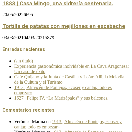
1888 | Casa Mingo, una sidrería centenaria.
20/05/2022
6695
Tortilla de patatas con mejillones en escabeche
03/03/2021
04/03/2021
5879
Entradas recientes
(sin título)
Experiencia gastronómica inolvidable en La Cava Aragonesa:
Un caso de éxito
Café Quijano y la Junta de Castilla y León: Allí, la Melodía
de la Cultura y el Turismo
1913 | Almacén de Pontejos, «coser y cantar, todo es
empezar»
1627 | Felipe IV, “La Marizápalos” y sus balcones.
Comentarios recientes
Verónica Marina
en
1913 | Almacén de Pontejos, «coser y
cantar, todo es empezar»