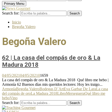
Primary Menu
Search for:
Search
Inicio
Begoña Valero
Begoña Valero
62 | La casa del compás de oro & La
Madura 2018
04/05/2021
04/05/2021
0
1659
La casa del compás de oro & La Madura 2018 Qué libro me bebo |
Armonía 62 Buenos días mis queridos lectores: Hoy les traigo...
Armonía
Begoña Valero
Bodegas D´Art
Eva Garbar De Lara
La casa
del compás de oro
La Madura 2018
Libro
Merseguera
Qué libro me
bebo
Vino
Search for:
Search