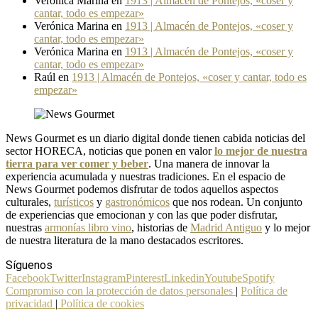
Verónica Marina
en
1913 | Almacén de Pontejos, «coser y
cantar, todo es empezar»
Verónica Marina
en
1913 | Almacén de Pontejos, «coser y
cantar, todo es empezar»
Verónica Marina
en
1913 | Almacén de Pontejos, «coser y
cantar, todo es empezar»
Raúl
en
1913 | Almacén de Pontejos, «coser y cantar, todo es
empezar»
News Gourmet es un diario digital donde tienen cabida noticias del
sector HORECA, noticias que ponen en valor
lo mejor de nuestra
tierra para ver comer y beber
. Una manera de innovar la
experiencia acumulada y nuestras tradiciones. En el espacio de
News Gourmet podemos disfrutar de todos aquellos aspectos
culturales,
turísticos
y
gastronómicos
que nos rodean. Un conjunto
de experiencias que emocionan y con las que poder disfrutar,
nuestras
armonías libro vino
, historias de
Madrid Antiguo
y lo mejor
de nuestra literatura de la mano destacados escritores.
Síguenos
Facebook
Twitter
Instagram
Pinterest
Linkedin
Youtube
Spotify
Compromiso con la protección de datos personales
|
Política de
privacidad
|
Política de cookies