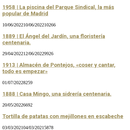
1958 | La piscina del Parque Sindical, la más
popular de Madrid
10/06/2022
10/06/2022
10266
1889 | El Ángel del Jardín, una floristería
centenaria.
29/04/2022
12/06/2022
9926
1913 | Almacén de Pontejos, «coser y cantar,
todo es empezar»
01/07/2022
8259
1888 | Casa Mingo, una sidrería centenaria.
20/05/2022
6692
Tortilla de patatas con mejillones en escabeche
03/03/2021
04/03/2021
5878