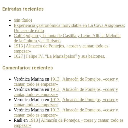
Entradas recientes
(sin título)
Experiencia gastronómica inolvidable en La Cava Aragonesa:
Un caso de éxito
Café Quijano y la Junta de Castilla y León: Allí, la Melodía
de la Cultura y el Turismo
1913 | Almacén de Pontejos, «coser y cantar, todo es
empezar»
1627 | Felipe IV, “La Marizápalos” y sus balcones.
Comentarios recientes
Verónica Marina
en
1913 | Almacén de Pontejos, «coser y
cantar, todo es empezar»
Verónica Marina
en
1913 | Almacén de Pontejos, «coser y
cantar, todo es empezar»
Verónica Marina
en
1913 | Almacén de Pontejos, «coser y
cantar, todo es empezar»
Verónica Marina
en
1913 | Almacén de Pontejos, «coser y
cantar, todo es empezar»
Raúl
en
1913 | Almacén de Pontejos, «coser y cantar, todo es
empezar»