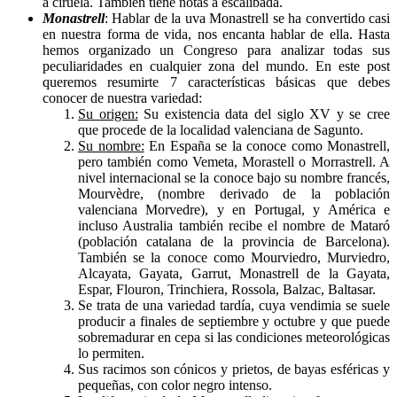
a ciruela. También tiene notas a escalibada.
Monastrell
: Hablar de la uva Monastrell se ha convertido casi
en nuestra forma de vida, nos encanta hablar de ella. Hasta
hemos organizado un Congreso para analizar todas sus
peculiaridades en cualquier zona del mundo. En este post
queremos resumirte 7 características básicas que debes
conocer de nuestra variedad:
Su origen:
Su existencia data del siglo XV y se cree
que procede de la localidad valenciana de Sagunto.
Su nombre:
En España se la conoce como Monastrell,
pero también como Vemeta, Morastell o Morrastrell. A
nivel internacional se la conoce bajo su nombre francés,
Mourvèdre, (nombre derivado de la población
valenciana Morvedre), y en Portugal, y América e
incluso Australia también recibe el nombre de Mataró
(población catalana de la provincia de Barcelona).
También se la conoce como Mourviedro, Murviedro,
Alcayata, Gayata, Garrut, Monastrell de la Gayata,
Espar, Flouron, Trinchiera, Rossola, Balzac, Baltasar.
Se trata de una variedad tardía, cuya vendimia se suele
producir a finales de septiembre y octubre y que puede
sobremadurar en cepa si las condiciones meteorológicas
lo permiten.
Sus racimos son cónicos y prietos, de bayas esféricas y
pequeñas, con color negro intenso.