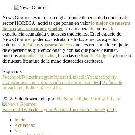
News Gourmet es un diario digital donde tienen cabida noticias del
sector HORECA, noticias que ponen en valor
lo mejor de nuestra
tierra para ver comer y beber
. Una manera de innovar la
experiencia acumulada y nuestras tradiciones. En el espacio de
News Gourmet podemos disfrutar de todos aquellos aspectos
culturales,
turísticos
y
gastronómicos
que nos rodean. Un conjunto
de experiencias que emocionan y con las que poder disfrutar,
nuestras
armonías libro vino
, historias de
Madrid Antiguo
y lo mejor
de nuestra literatura de la mano destacados escritores.
Síguenos
Facebook
Twitter
Instagram
Pinterest
Linkedin
Youtube
Spotify
Compromiso con la protección de datos personales
|
Política de
privacidad
|
Política de cookies
2022- Sitio desarrolado por:
No Name Digital Society, S.L. ®
Facebook
Twitter
Instagram
Pinterest
Linkedin
Youtube
Spotify
Inicio
Actualidad
Ver