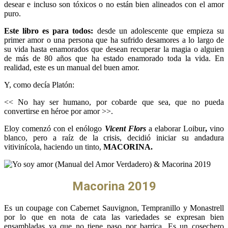
desear e incluso son tóxicos o no están bien alineados con el amor
puro.
Este libro es para todos:
desde un adolescente que empieza su
primer amor o una persona que ha sufrido desamores a lo largo de
su vida hasta enamorados que desean recuperar la magia o alguien
de más de 80 años que ha estado enamorado toda la vida. En
realidad, este es un manual del buen amor.
Y, como decía Platón:
<< No hay ser humano, por cobarde que sea, que no pueda
convertirse en héroe por amor >>.
Eloy comenzó con el enólogo
Vicent Flors
a elaborar Loibur
,
vino
blanco, pero a raíz de la crisis, decidió iniciar su andadura
vitivinícola, haciendo un tinto,
MACORINA.
Macorina 2019
Es un coupage con Cabernet Sauvignon, Tempranillo y Monastrell
por lo que en nota de cata las variedades se expresan bien
ensambladas ya que no tiene paso por barrica. Es un cosechero