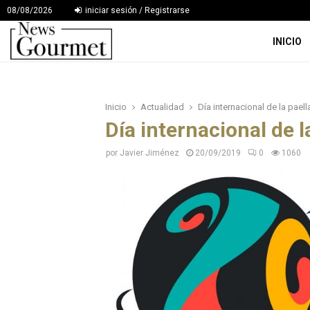
08/08/2026
iniciar sesión / Registrarse
INICIO
Inicio
Actualidad
Día internacional de la pae
Día internacional de 
por
Javier Jiménez
20/09/2019
0
1060