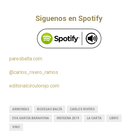
Siguenos en Spotify
paresbalta.com
@carlos_rivero_ramos
editorialcirculorojo.com
ARMONÍAS
BODEGAS BALTÀ
CARLOS RIVERO
EVA GARCÍA BARAHONA
INDÍGENA 2019
LA CARTA
LIBRO
VINO