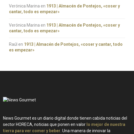
Verónica Marina
en
1913 | Almacén de Pontejos, «coser y
cantar, todo es empezar»
Verónica Marina
en
1913 | Almacén de Pontejos, «coser y
cantar, todo es empezar»
Raúl
en
1913 | Almacén de Pontejos, «coser y cantar, todo
es empezar»
News Gourmet es un diario digital donde tienen cabida noticias del
sector HORECA, noticias que ponen en valor
lo mejor de nuestra
tierra para ver comer y beber
. Una manera de innovar la