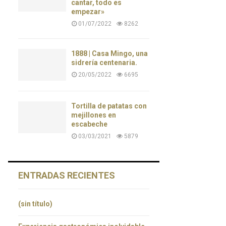
cantar, todo es
empezar»
01/07/2022
8262
1888 | Casa Mingo, una
sidrería centenaria.
20/05/2022
6695
Tortilla de patatas con
mejillones en
escabeche
03/03/2021
5879
ENTRADAS RECIENTES
(sin título)