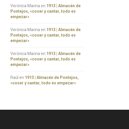
Verónica Marina
en
1913 | Almacén de
Pontejos, «coser y cantar, todo es
empezar»
Verónica Marina
en
1913 | Almacén de
Pontejos, «coser y cantar, todo es
empezar»
Verónica Marina
en
1913 | Almacén de
Cena a cuatro manos |
Productos españoles por l
Pontejos, «coser y cantar, todo es
Cristina Sombray & Naumi
nubes
empezar»
Uemura
Raúl
en
1913 | Almacén de Pontejos,
«coser y cantar, todo es empezar»