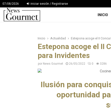
07/08/2026
iniciar sesión / Registrarse
INICIO
Inicio
Actualidad
Estepona acoge el II Concur
Estepona acoge el II
para Invidentes
por
News Gourmet
26/05/2022
0
3286
Ilusión para conqui
oportunidad par
s