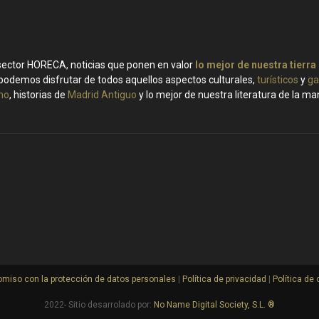
 sector HORECA, noticias que ponen en valor
lo mejor de nuestra tierra
podemos disfrutar de todos aquellos aspectos culturales,
turísticos
y
ga
ino
, historias de
Madrid Antiguo
y lo mejor de nuestra literatura de la m
miso con la protección de datos personales
|
Política de privacidad
|
Política de
2022- Sitio desarrolado por:
No Name Digital Society, S.L. ®