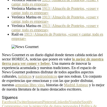
cantar, todo es empezar»
Verónica Marina
en
1913 | Almacén de Pontejos, «coser y
cantar, todo es empezar»
Verónica Marina
en
1913 | Almacén de Pontejos, «coser y
cantar, todo es empezar»
Verónica Marina
en
1913 | Almacén de Pontejos, «coser y
cantar, todo es empezar»
Raúl
en
1913 | Almacén de Pontejos, «coser y cantar, todo es
empezar»
News Gourmet es un diario digital donde tienen cabida noticias del
sector HORECA, noticias que ponen en valor
lo mejor de nuestra
tierra para ver comer y beber
. Una manera de innovar la
experiencia acumulada y nuestras tradiciones. En el espacio de
News Gourmet podemos disfrutar de todos aquellos aspectos
culturales,
turísticos
y
gastronómicos
que nos rodean. Un conjunto
de experiencias que emocionan y con las que poder disfrutar,
nuestras
armonías libro vino
, historias de
Madrid Antiguo
y lo mejor
de nuestra literatura de la mano destacados escritores.
Síguenos
Facebook
Twitter
Instagram
Pinterest
Linkedin
Youtube
Spotify
Compromiso con la protección de datos personales
|
Política de