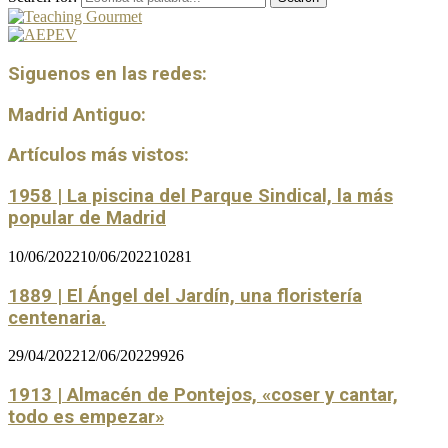
Siguenos en las redes:
Madrid Antiguo:
Artículos más vistos:
1958 | La piscina del Parque Sindical, la más
popular de Madrid
10/06/2022
10/06/2022
10281
1889 | El Ángel del Jardín, una floristería
centenaria.
29/04/2022
12/06/2022
9926
1913 | Almacén de Pontejos, «coser y cantar,
todo es empezar»