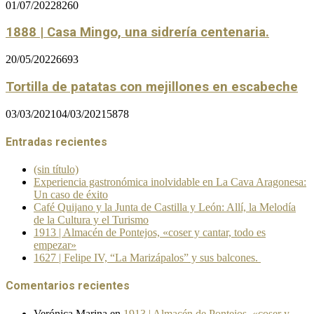
01/07/2022
8260
1888 | Casa Mingo, una sidrería centenaria.
20/05/2022
6693
Tortilla de patatas con mejillones en escabeche
03/03/2021
04/03/2021
5878
Entradas recientes
(sin título)
Experiencia gastronómica inolvidable en La Cava Aragonesa:
Un caso de éxito
Café Quijano y la Junta de Castilla y León: Allí, la Melodía
de la Cultura y el Turismo
1913 | Almacén de Pontejos, «coser y cantar, todo es
empezar»
1627 | Felipe IV, “La Marizápalos” y sus balcones.
Comentarios recientes
Verónica Marina
en
1913 | Almacén de Pontejos, «coser y