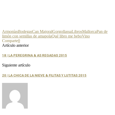
Armonías
Bodegas
Can Majoral
Gorgollassa
Libros
Mallorca
Pan de
limón con semillas de amapola
Qué libro me bebo
Vino
Comparte
0
Artículo anterior
18 | LA PEREGRINA & AS REGADAS 2015
Siguiente artículo
20 | LA CHICA DE LA NIEVE & FILITAS Y LUTITAS 2015