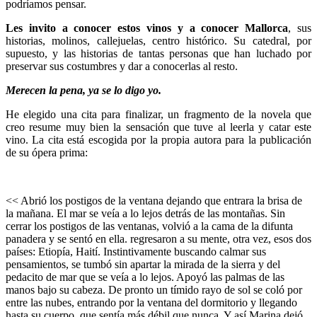
podríamos pensar.
Les invito a conocer estos vinos y a conocer Mallorca
, sus
historias, molinos, callejuelas, centro histórico. Su catedral, por
supuesto, y las historias de tantas personas que han luchado por
preservar sus costumbres y dar a conocerlas al resto.
Merecen la pena, ya se lo digo yo.
He elegido una cita para finalizar, un fragmento de la novela que
creo resume muy bien la sensación que tuve al leerla y catar este
vino. La cita está escogida por la propia autora para la publicación
de su ópera prima:
<< Abrió los postigos de la ventana dejando que entrara la brisa de
la mañana. El mar se veía a lo lejos detrás de las montañas. Sin
cerrar los postigos de las ventanas, volvió a la cama de la difunta
panadera y se sentó en ella. regresaron a su mente, otra vez, esos dos
países: Etiopía, Haití. Instintivamente buscando calmar sus
pensamientos, se tumbó sin apartar la mirada de la sierra y del
pedacito de mar que se veía a lo lejos. Apoyó las palmas de las
manos bajo su cabeza. De pronto un tímido rayo de sol se coló por
entre las nubes, entrando por la ventana del dormitorio y llegando
hasta su cuerpo, que sentía más débil que nunca. Y así Marina dejó