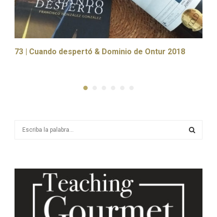
73 | Cuando despertó & Dominio de Ontur 2018
3
2
S
e
a
S
r
c
E
h
f
A
o
r
R
: