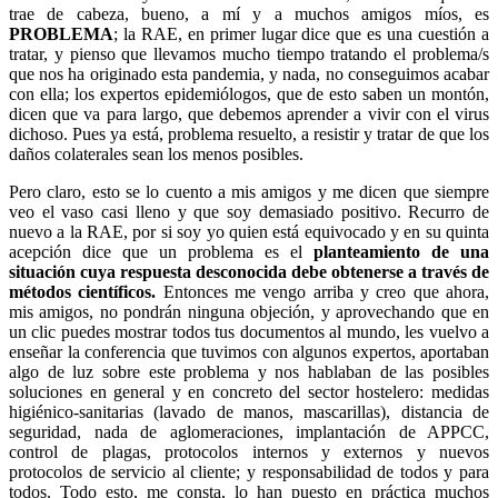
trae de cabeza, bueno, a mí y a muchos amigos míos, es
PROBLEMA
; la RAE, en primer lugar dice que es una cuestión a
tratar, y pienso que llevamos mucho tiempo tratando el problema/s
que nos ha originado esta pandemia, y nada, no conseguimos acabar
con ella; los expertos epidemiólogos, que de esto saben un montón,
dicen que va para largo, que debemos aprender a vivir con el virus
dichoso. Pues ya está, problema resuelto, a resistir y tratar de que los
daños colaterales sean los menos posibles.
Pero claro, esto se lo cuento a mis amigos y me dicen que siempre
veo el vaso casi lleno y que soy demasiado positivo. Recurro de
nuevo a la RAE, por si soy yo quien está equivocado y en su quinta
acepción dice que un problema es el
planteamiento de una
situación cuya respuesta desconocida debe obtenerse a través de
métodos científicos.
Entonces me vengo arriba y creo que ahora,
mis amigos, no pondrán ninguna objeción, y aprovechando que en
un clic puedes mostrar todos tus documentos al mundo, les vuelvo a
enseñar la conferencia que tuvimos con algunos expertos, aportaban
algo de luz sobre este problema y nos hablaban de las posibles
soluciones en general y en concreto del sector hostelero: medidas
higiénico-sanitarias (lavado de manos, mascarillas), distancia de
seguridad, nada de aglomeraciones, implantación de APPCC,
control de plagas, protocolos internos y externos y nuevos
protocolos de servicio al cliente; y responsabilidad de todos y para
todos. Todo esto, me consta, lo han puesto en práctica muchos