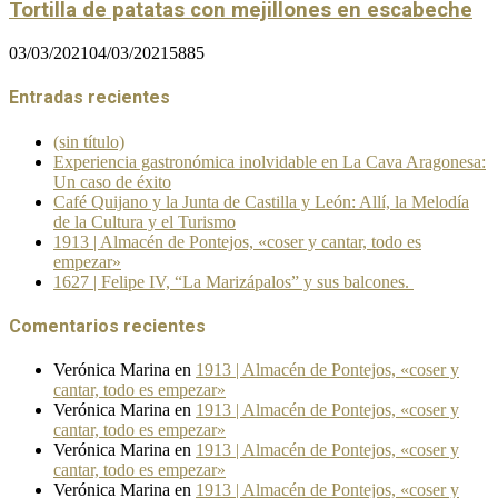
Tortilla de patatas con mejillones en escabeche
03/03/2021
04/03/2021
5885
Entradas recientes
(sin título)
Experiencia gastronómica inolvidable en La Cava Aragonesa:
Un caso de éxito
Café Quijano y la Junta de Castilla y León: Allí, la Melodía
de la Cultura y el Turismo
1913 | Almacén de Pontejos, «coser y cantar, todo es
empezar»
1627 | Felipe IV, “La Marizápalos” y sus balcones.
Comentarios recientes
Verónica Marina
en
1913 | Almacén de Pontejos, «coser y
cantar, todo es empezar»
Verónica Marina
en
1913 | Almacén de Pontejos, «coser y
cantar, todo es empezar»
Verónica Marina
en
1913 | Almacén de Pontejos, «coser y
cantar, todo es empezar»
Verónica Marina
en
1913 | Almacén de Pontejos, «coser y