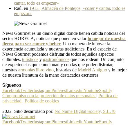
cantar, todo es empezar»
Raúl
en
1913 | Almacén de Pontejos, «coser y cantar, todo es
empezar»
News Gourmet es un diario digital donde tienen cabida noticias del
sector HORECA, noticias que ponen en valor
lo mejor de nuestra
tierra para ver comer y beber
. Una manera de innovar la
experiencia acumulada y nuestras tradiciones. En el espacio de
News Gourmet podemos disfrutar de todos aquellos aspectos
culturales,
turísticos
y
gastronómicos
que nos rodean. Un conjunto
de experiencias que emocionan y con las que poder disfrutar,
nuestras
armonías libro vino
, historias de
Madrid Antiguo
y lo mejor
de nuestra literatura de la mano destacados escritores.
Síguenos
Facebook
Twitter
Instagram
Pinterest
Linkedin
Youtube
Spotify
Compromiso con la protección de datos personales
|
Política de
privacidad
|
Política de cookies
2022- Sitio desarrolado por:
No Name Digital Society, S.L. ®
Facebook
Twitter
Instagram
Pinterest
Linkedin
Youtube
Spotify