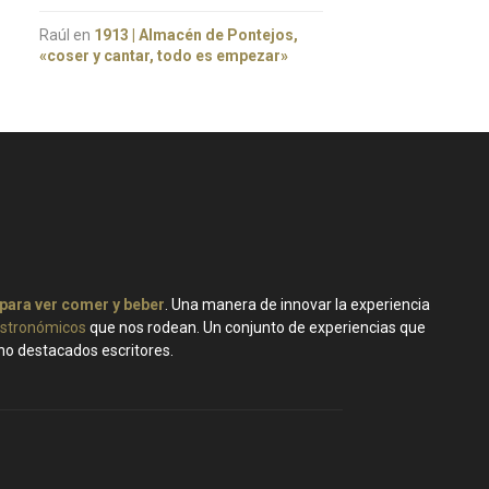
Raúl
en
1913 | Almacén de Pontejos,
«coser y cantar, todo es empezar»
 para ver comer y beber
. Una manera de innovar la experiencia
stronómicos
que nos rodean. Un conjunto de experiencias que
ano destacados escritores.