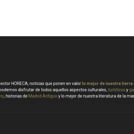
 sector HORECA, noticias que ponen en valor
lo mejor de nuestra tierra
podemos disfrutar de todos aquellos aspectos culturales,
turísticos
y
ga
ino
, historias de
Madrid Antiguo
y lo mejor de nuestra literatura de la m