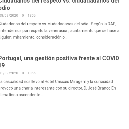
Ciudadanos del respeto vs. ciudadadanos del
odio
08/09/2020
0
1305
Ciudadanos del respeto vs. ciudadadanos del odio Según la RAE,
entendemos por respeto la veneración, acatamiento que se hace a
alguien; miramiento, consideración o...
Portugal, una gestión positiva frente al COVID
19
01/09/2020
0
1056
La casualidad nos llevó al Hotel Cascais Miragem y la curiosidad
provocó una charla interesante con su director. D. José Branco En
plena línea ascendente...