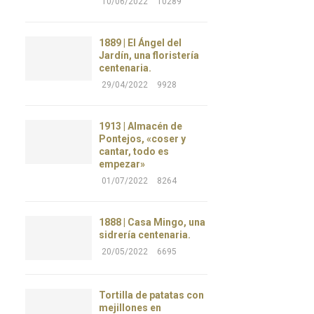
10/06/2022
10289
1889 | El Ángel del
Jardín, una floristería
centenaria.
29/04/2022
9928
1913 | Almacén de
Pontejos, «coser y
cantar, todo es
empezar»
01/07/2022
8264
1888 | Casa Mingo, una
sidrería centenaria.
20/05/2022
6695
Tortilla de patatas con
mejillones en