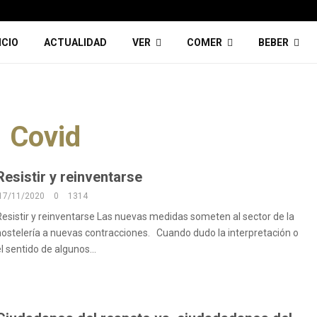
ICIO
ACTUALIDAD
VER
COMER
BEBER
Covid
Resistir y reinventarse
17/11/2020
0
1314
Resistir y reinventarse Las nuevas medidas someten al sector de la
hostelería a nuevas contracciones. Cuando dudo la interpretación o
l sentido de algunos...