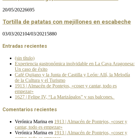
20/05/2022
6695
Tortilla de patatas con mejillones en escabeche
03/03/2021
04/03/2021
5880
Entradas recientes
(sin título)
Experiencia gastronómica inolvidable en La Cava Aragonesa:
Un caso de éxito
Café Quijano y la Junta de Castilla y León: Allí, la Melodía
de la Cultura y el Turismo
1913 | Almacén de Pontejos, «coser y cantar, todo es
empezar»
1627 | Felipe IV, “La Marizápalos” y sus balcones.
Comentarios recientes
Verónica Marina
en
1913 | Almacén de Pontejos, «coser y
cantar, todo es empezar»
Verónica Marina
en
1913 | Almacén de Pontejos, «coser y