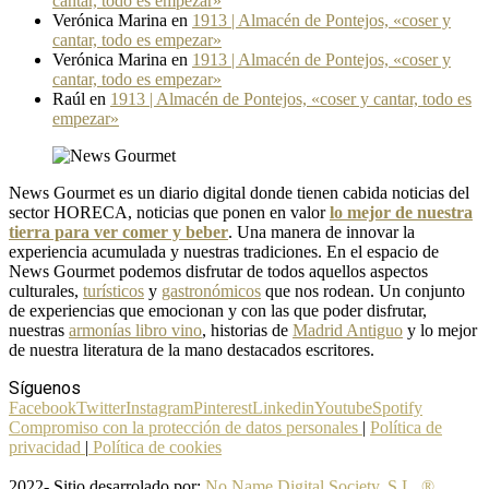
cantar, todo es empezar»
Verónica Marina
en
1913 | Almacén de Pontejos, «coser y
cantar, todo es empezar»
Verónica Marina
en
1913 | Almacén de Pontejos, «coser y
cantar, todo es empezar»
Raúl
en
1913 | Almacén de Pontejos, «coser y cantar, todo es
empezar»
News Gourmet es un diario digital donde tienen cabida noticias del
sector HORECA, noticias que ponen en valor
lo mejor de nuestra
tierra para ver comer y beber
. Una manera de innovar la
experiencia acumulada y nuestras tradiciones. En el espacio de
News Gourmet podemos disfrutar de todos aquellos aspectos
culturales,
turísticos
y
gastronómicos
que nos rodean. Un conjunto
de experiencias que emocionan y con las que poder disfrutar,
nuestras
armonías libro vino
, historias de
Madrid Antiguo
y lo mejor
de nuestra literatura de la mano destacados escritores.
Síguenos
Facebook
Twitter
Instagram
Pinterest
Linkedin
Youtube
Spotify
Compromiso con la protección de datos personales
|
Política de
privacidad
|
Política de cookies
2022- Sitio desarrolado por:
No Name Digital Society, S.L. ®