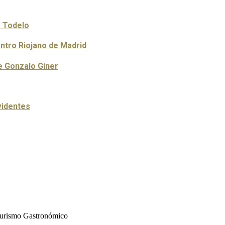
 Todelo
entro Riojano de Madrid
de Gonzalo Giner
videntes
 Turismo Gastronómico