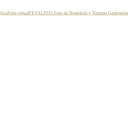
érica
Feria virtual
FEVAL
FIAL
Foro de Hostelería y Turismo Gastronóm