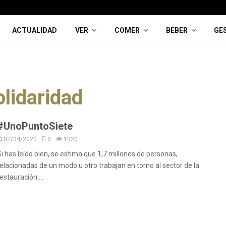
ACTUALIDAD
VER
COMER
BEBER
GE
olidaridad
#UnoPuntoSiete
02/04/2020
0
1020
Si has leído bien, se estima que 1,7 millones de personas,
relacionadas de un modo u otro trabajan en torno al sector de la
estauración....