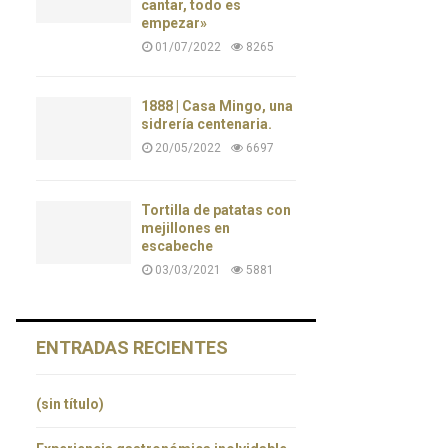
cantar, todo es
empezar»
01/07/2022
8265
1888 | Casa Mingo, una
sidrería centenaria.
20/05/2022
6697
Tortilla de patatas con
mejillones en
escabeche
03/03/2021
5881
ENTRADAS RECIENTES
(sin título)