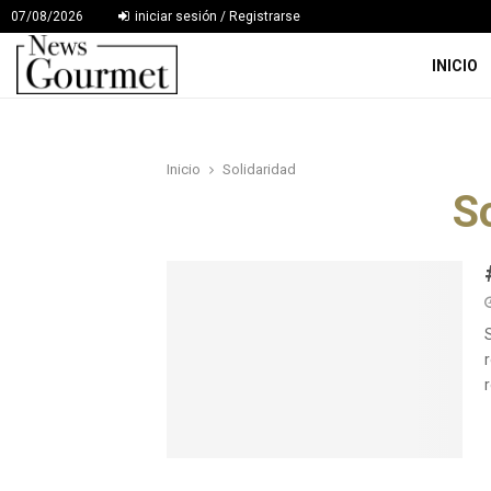
07/08/2026
iniciar sesión / Registrarse
INICIO
Inicio
Solidaridad
S
r