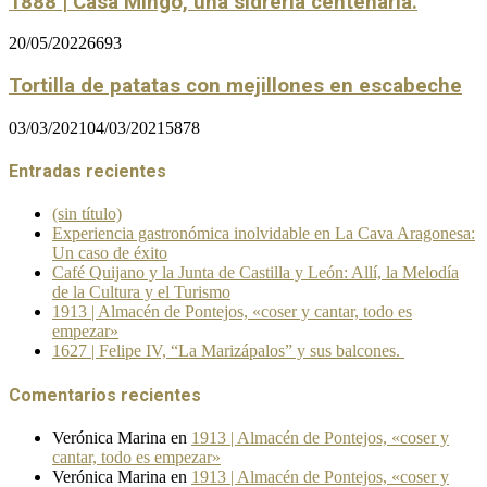
1888 | Casa Mingo, una sidrería centenaria.
20/05/2022
6693
Tortilla de patatas con mejillones en escabeche
03/03/2021
04/03/2021
5878
Entradas recientes
(sin título)
Experiencia gastronómica inolvidable en La Cava Aragonesa:
Un caso de éxito
Café Quijano y la Junta de Castilla y León: Allí, la Melodía
de la Cultura y el Turismo
1913 | Almacén de Pontejos, «coser y cantar, todo es
empezar»
1627 | Felipe IV, “La Marizápalos” y sus balcones.
Comentarios recientes
Verónica Marina
en
1913 | Almacén de Pontejos, «coser y
cantar, todo es empezar»
Verónica Marina
en
1913 | Almacén de Pontejos, «coser y