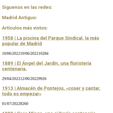
Siguenos en las redes:
Madrid Antiguo:
Artículos más vistos:
1958 | La piscina del Parque Sindical, la más
popular de Madrid
10/06/2022
10/06/2022
10284
1889 | El Ángel del Jardín, una floristería
centenaria.
29/04/2022
12/06/2022
9926
1913 | Almacén de Pontejos, «coser y cantar,
todo es empezar»
01/07/2022
8260