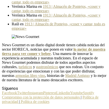
cantar, todo es empezar»
Verónica Marina
en
1913 | Almacén de Pontejos, «coser y
cantar, todo es empezar»
Verónica Marina
en
1913 | Almacén de Pontejos, «coser y
cantar, todo es empezar»
Raúl
en
1913 | Almacén de Pontejos, «coser y cantar, todo es
empezar»
News Gourmet es un diario digital donde tienen cabida noticias del
sector HORECA, noticias que ponen en valor
lo mejor de nuestra
tierra para ver comer y beber
. Una manera de innovar la
experiencia acumulada y nuestras tradiciones. En el espacio de
News Gourmet podemos disfrutar de todos aquellos aspectos
culturales,
turísticos
y
gastronómicos
que nos rodean. Un conjunto
de experiencias que emocionan y con las que poder disfrutar,
nuestras
armonías libro vino
, historias de
Madrid Antiguo
y lo mejor
de nuestra literatura de la mano destacados escritores.
Síguenos
Facebook
Twitter
Instagram
Pinterest
Linkedin
Youtube
Spotify
Compromiso con la protección de datos personales
|
Política de
privacidad
|
Política de cookies