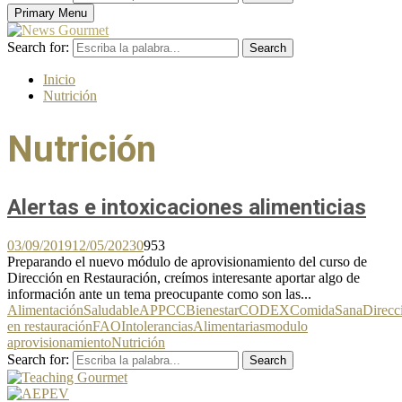
Primary Menu
Search for:
Search
Inicio
Nutrición
Nutrición
Alertas e intoxicaciones alimenticias
03/09/2019
12/05/2023
0
953
Preparando el nuevo módulo de aprovisionamiento del curso de
Dirección en Restauración, creímos interesante aportar algo de
información ante un tema preocupante como son las...
AlimentaciónSaludable
APPCC
Bienestar
CODEX
ComidaSana
Direcc
en restauración
FAO
IntoleranciasAlimentarias
modulo
aprovisionamiento
Nutrición
Search for:
Search