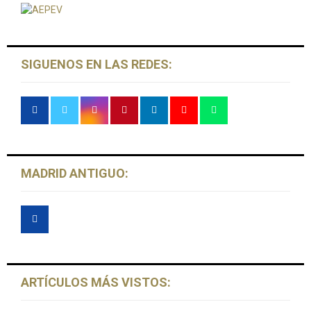
r
R
:
C
H
SIGUENOS EN LAS REDES:
MADRID ANTIGUO:
ARTÍCULOS MÁS VISTOS: