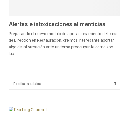
M
E
Alertas e intoxicaciones alimenticias
N
Preparando el nuevo módulo de aprovisionamiento del curso
de Dirección en Restauración, creímos interesante aportar
U
algo de información ante un tema preocupante como son
las...
S
e
a
S
r
c
E
h
f
A
o