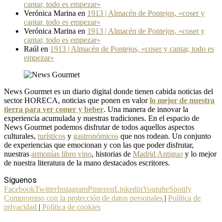
cantar, todo es empezar»
Verónica Marina
en
1913 | Almacén de Pontejos, «coser y
cantar, todo es empezar»
Verónica Marina
en
1913 | Almacén de Pontejos, «coser y
cantar, todo es empezar»
Raúl
en
1913 | Almacén de Pontejos, «coser y cantar, todo es
empezar»
News Gourmet es un diario digital donde tienen cabida noticias del
sector HORECA, noticias que ponen en valor
lo mejor de nuestra
tierra para ver comer y beber
. Una manera de innovar la
experiencia acumulada y nuestras tradiciones. En el espacio de
News Gourmet podemos disfrutar de todos aquellos aspectos
culturales,
turísticos
y
gastronómicos
que nos rodean. Un conjunto
de experiencias que emocionan y con las que poder disfrutar,
nuestras
armonías libro vino
, historias de
Madrid Antiguo
y lo mejor
de nuestra literatura de la mano destacados escritores.
Síguenos
Facebook
Twitter
Instagram
Pinterest
Linkedin
Youtube
Spotify
Compromiso con la protección de datos personales
|
Política de
privacidad
|
Política de cookies