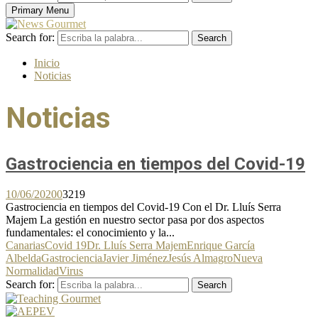
Primary Menu
Search for:
Search
Inicio
Noticias
Noticias
Gastrociencia en tiempos del Covid-19
10/06/2020
0
3219
Gastrociencia en tiempos del Covid-19 Con el Dr. Lluís Serra
Majem La gestión en nuestro sector pasa por dos aspectos
fundamentales: el conocimiento y la...
Canarias
Covid 19
Dr. Lluís Serra Majem
Enrique García
Albelda
Gastrociencia
Javier Jiménez
Jesús Almagro
Nueva
Normalidad
Virus
Search for:
Search