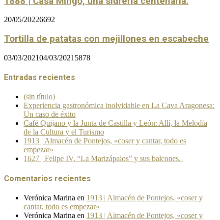
1888 | Casa Mingo, una sidrería centenaria.
20/05/2022
6692
Tortilla de patatas con mejillones en escabeche
03/03/2021
04/03/2021
5878
Entradas recientes
(sin título)
Experiencia gastronómica inolvidable en La Cava Aragonesa:
Un caso de éxito
Café Quijano y la Junta de Castilla y León: Allí, la Melodía
de la Cultura y el Turismo
1913 | Almacén de Pontejos, «coser y cantar, todo es
empezar»
1627 | Felipe IV, “La Marizápalos” y sus balcones.
Comentarios recientes
Verónica Marina
en
1913 | Almacén de Pontejos, «coser y
cantar, todo es empezar»
Verónica Marina
en
1913 | Almacén de Pontejos, «coser y