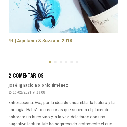
44 | Aquitania & Suzzane 2018
1
2
2 COMENTARIOS
José Ignacio Bolonio Jiménez
23/02/2021 at 23:08
Enhorabuena, Eva, por la idea de ensamblar la lectura y la
enología. Habrá pocas cosas que superen el placer de
saborear un buen vino y, a la vez, deleitarse con una
sugestiva lectura. Me ha sorprendido gratamente el que