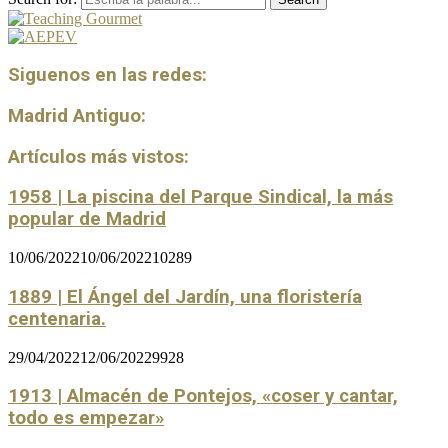
Siguenos en las redes:
Madrid Antiguo:
Artículos más vistos:
1958 | La piscina del Parque Sindical, la más
popular de Madrid
10/06/2022
10/06/2022
10289
1889 | El Ángel del Jardín, una floristería
centenaria.
29/04/2022
12/06/2022
9928
1913 | Almacén de Pontejos, «coser y cantar,
todo es empezar»