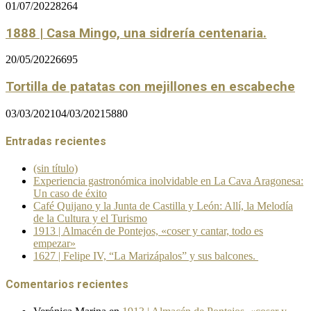
01/07/2022
8264
1888 | Casa Mingo, una sidrería centenaria.
20/05/2022
6695
Tortilla de patatas con mejillones en escabeche
03/03/2021
04/03/2021
5880
Entradas recientes
(sin título)
Experiencia gastronómica inolvidable en La Cava Aragonesa:
Un caso de éxito
Café Quijano y la Junta de Castilla y León: Allí, la Melodía
de la Cultura y el Turismo
1913 | Almacén de Pontejos, «coser y cantar, todo es
empezar»
1627 | Felipe IV, “La Marizápalos” y sus balcones.
Comentarios recientes