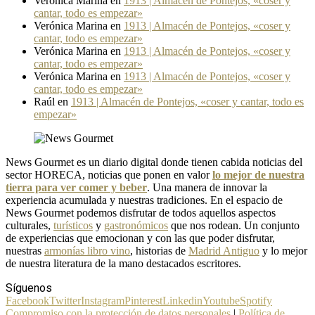
Verónica Marina
en
1913 | Almacén de Pontejos, «coser y
cantar, todo es empezar»
Verónica Marina
en
1913 | Almacén de Pontejos, «coser y
cantar, todo es empezar»
Verónica Marina
en
1913 | Almacén de Pontejos, «coser y
cantar, todo es empezar»
Verónica Marina
en
1913 | Almacén de Pontejos, «coser y
cantar, todo es empezar»
Raúl
en
1913 | Almacén de Pontejos, «coser y cantar, todo es
empezar»
News Gourmet es un diario digital donde tienen cabida noticias del
sector HORECA, noticias que ponen en valor
lo mejor de nuestra
tierra para ver comer y beber
. Una manera de innovar la
experiencia acumulada y nuestras tradiciones. En el espacio de
News Gourmet podemos disfrutar de todos aquellos aspectos
culturales,
turísticos
y
gastronómicos
que nos rodean. Un conjunto
de experiencias que emocionan y con las que poder disfrutar,
nuestras
armonías libro vino
, historias de
Madrid Antiguo
y lo mejor
de nuestra literatura de la mano destacados escritores.
Síguenos
Facebook
Twitter
Instagram
Pinterest
Linkedin
Youtube
Spotify
Compromiso con la protección de datos personales
|
Política de