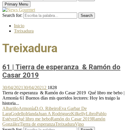
Primary Menu
Search for:
Search
Inicio
Treixadura
Treixadura
61 | Tierra de esperanza & Ramón do
Casar 2019
30/04/2021
30/04/2021
2
1828
Tierra de esperanza & Ramón do Casar 2019 Qué libro me bebo |
Armonía 61 Buenos días mis queridos lectores: Hoy les traigo la
historia...
Albariño
Armonía
D.O. Ribeiro
Eva Garbar De
Lara
Godello
Irlanda
Juan A Rodriguez
Kilkelly
Libro
Pablo
Estévez
Qué libro me bebo
Ramón do Casar 2019
Ramón
González
Tierra de esperanza
Treixadura
Vino
Search for:
Search