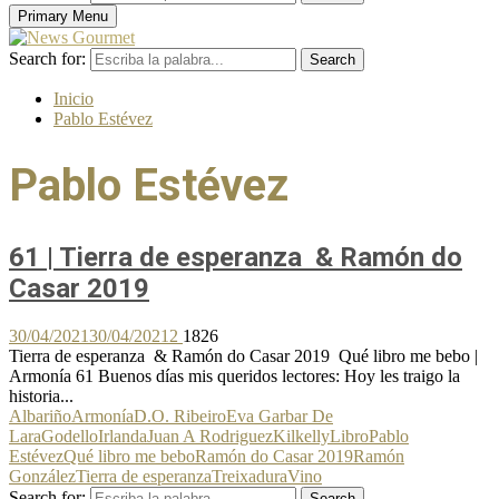
Primary Menu
Search for:
Search
Inicio
Pablo Estévez
Pablo Estévez
61 | Tierra de esperanza & Ramón do
Casar 2019
30/04/2021
30/04/2021
2
1826
Tierra de esperanza & Ramón do Casar 2019 Qué libro me bebo |
Armonía 61 Buenos días mis queridos lectores: Hoy les traigo la
historia...
Albariño
Armonía
D.O. Ribeiro
Eva Garbar De
Lara
Godello
Irlanda
Juan A Rodriguez
Kilkelly
Libro
Pablo
Estévez
Qué libro me bebo
Ramón do Casar 2019
Ramón
González
Tierra de esperanza
Treixadura
Vino
Search for:
Search