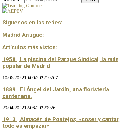
Siguenos en las redes:
Madrid Antiguo:
Artículos más vistos:
1958 | La piscina del Parque Sindical, la más
popular de Madrid
10/06/2022
10/06/2022
10267
1889 | El Ángel del Jardín, una floristería
centenaria.
29/04/2022
12/06/2022
9926
1913 | Almacén de Pontejos, «coser y cantar,
todo es empezar»