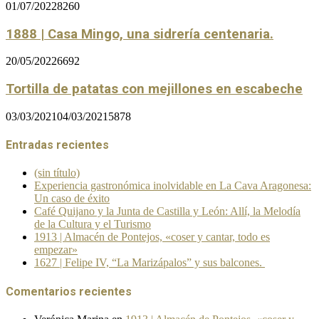
01/07/2022
8260
1888 | Casa Mingo, una sidrería centenaria.
20/05/2022
6692
Tortilla de patatas con mejillones en escabeche
03/03/2021
04/03/2021
5878
Entradas recientes
(sin título)
Experiencia gastronómica inolvidable en La Cava Aragonesa:
Un caso de éxito
Café Quijano y la Junta de Castilla y León: Allí, la Melodía
de la Cultura y el Turismo
1913 | Almacén de Pontejos, «coser y cantar, todo es
empezar»
1627 | Felipe IV, “La Marizápalos” y sus balcones.
Comentarios recientes