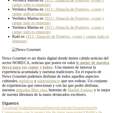
Verónica Marina
en
1913 | Almacén de Pontejos, «coser y
cantar, todo es empezar»
Verónica Marina
en
1913 | Almacén de Pontejos, «coser y
cantar, todo es empezar»
Verónica Marina
en
1913 | Almacén de Pontejos, «coser y
cantar, todo es empezar»
Verónica Marina
en
1913 | Almacén de Pontejos, «coser y
cantar, todo es empezar»
Raúl
en
1913 | Almacén de Pontejos, «coser y cantar, todo es
empezar»
News Gourmet es un diario digital donde tienen cabida noticias del
sector HORECA, noticias que ponen en valor
lo mejor de nuestra
tierra para ver comer y beber
. Una manera de innovar la
experiencia acumulada y nuestras tradiciones. En el espacio de
News Gourmet podemos disfrutar de todos aquellos aspectos
culturales,
turísticos
y
gastronómicos
que nos rodean. Un conjunto
de experiencias que emocionan y con las que poder disfrutar,
nuestras
armonías libro vino
, historias de
Madrid Antiguo
y lo mejor
de nuestra literatura de la mano destacados escritores.
Síguenos
Facebook
Twitter
Instagram
Pinterest
Linkedin
Youtube
Spotify
Compromiso con la protección de datos personales
|
Política de