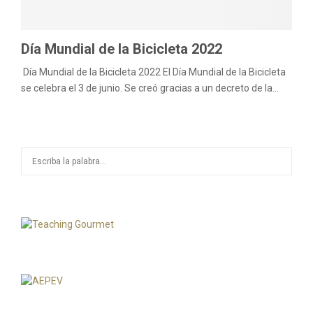
Día Mundial de la Bicicleta 2022
Día Mundial de la Bicicleta 2022 El Día Mundial de la Bicicleta
se celebra el 3 de junio. Se creó gracias a un decreto de la...
S
S
e
a
E
r
c
A
h
f
R
o
r
C
:
H